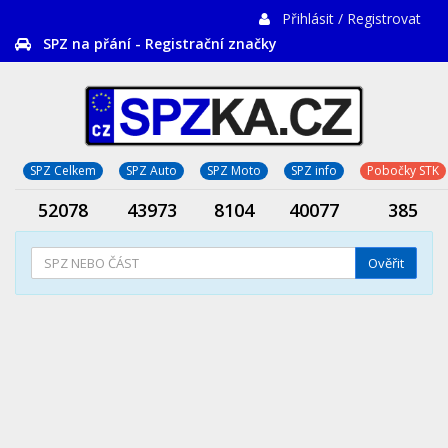
Přihlásit / Registrovat
SPZ na přání - Registrační značky
SPZ Celkem
SPZ Auto
SPZ Moto
SPZ info
Pobočky STK
52078
43973
8104
40077
385
Ověřit