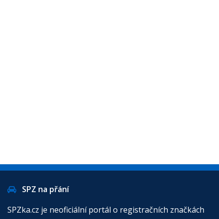
SPZ na přání
SPZka.cz je neoficiální portál o registračních značkách