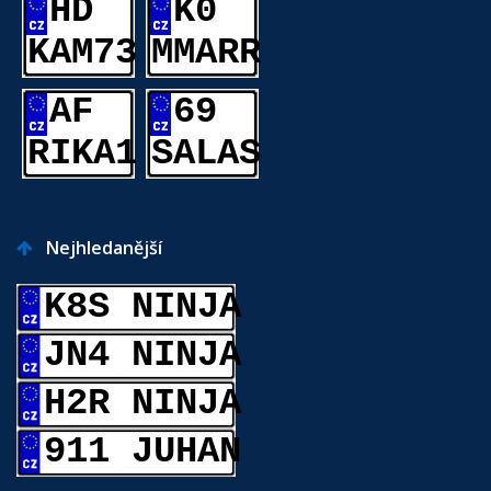
HD
K0
KAM73
MMARR
AF
69
RIKA1
SALAS
Nejhledanější
K8S NINJA
JN4 NINJA
H2R NINJA
911 JUHAN