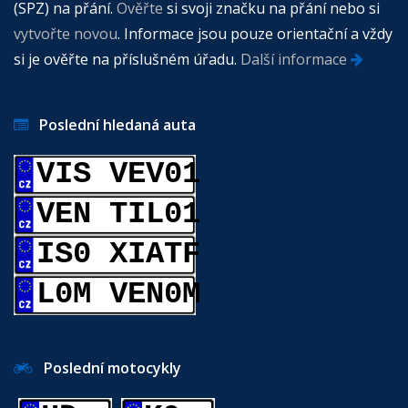
(SPZ) na přání.
Ověřte
si svoji značku na přání nebo si
vytvořte novou
. Informace jsou pouze orientační a vždy
si je ověřte na příslušném úřadu.
Další informace
Poslední hledaná auta
VIS VEV01
VEN TIL01
IS0 XIATF
L0M VEN0M
Poslední motocykly