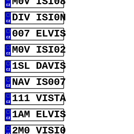
M0V ISI08
DIV ISI0N
007 ELVIS
M0V ISI02
1SL DAVIS
NAV IS007
111 VISTA
1AM ELVIS
2M0 VISI0