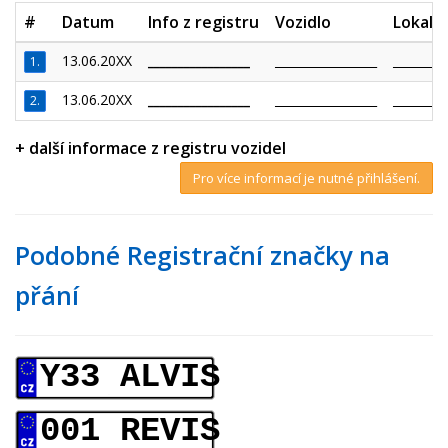
#
Datum
Info z registru
Vozidlo
Lokalit
13.06.20XX
_________________
_________________
_________
1.
13.06.20XX
_________________
_________________
_________
2.
+ další informace z registru vozidel
Pro více informací je nutné přihlášení.
Podobné Registrační značky na
přání
Y33 ALVIS
001 REVIS