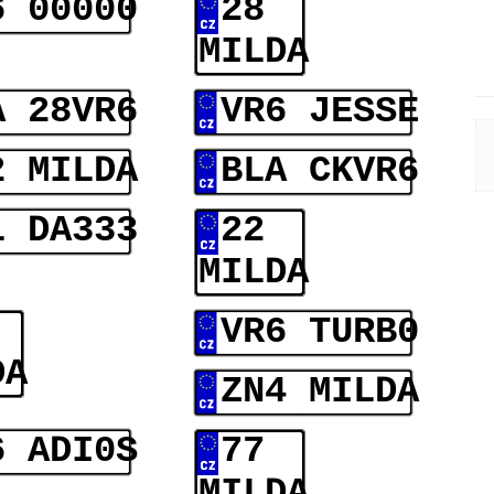
6 00000
28
MILDA
A 28VR6
VR6 JESSE
2 MILDA
BLA CKVR6
L DA333
22
MILDA
VR6 TURB0
DA
ZN4 MILDA
6 ADI0S
77
MILDA