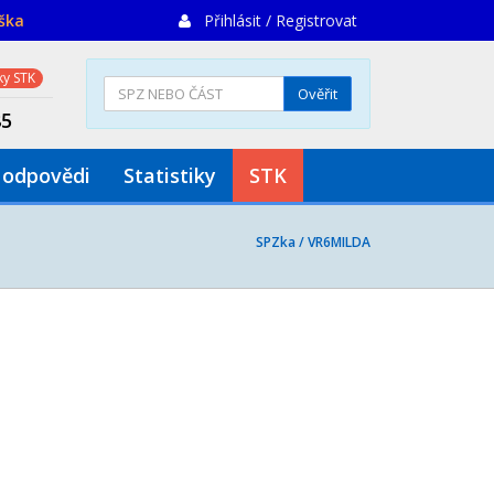
iška
Přihlásit / Registrovat
y STK
Ověřit
85
 odpovědi
Statistiky
STK
SPZka /
VR6MILDA