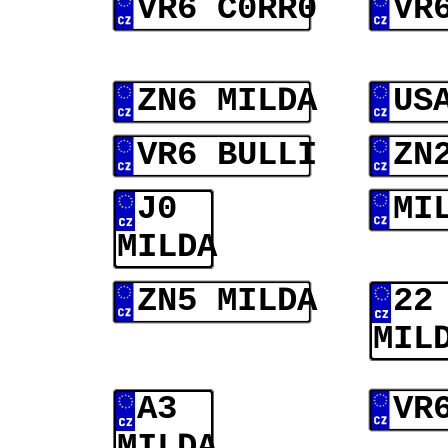
VR6 C0RR0
VR
ZN6 MILDA
US
VR6 BULLI
ZN
J0
MI
MILDA
ZN5 MILDA
22
MIL
A3
VR
MILDA