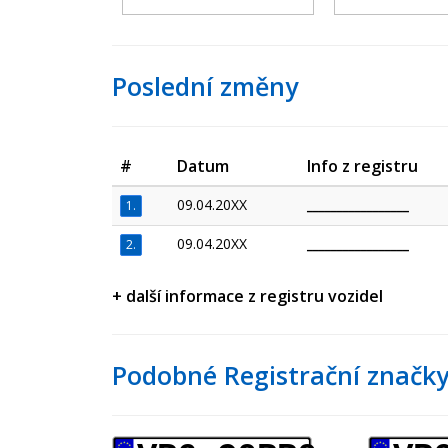
Poslední změny
#
Datum
Info z registru
09.04.20XX
_________________
1.
09.04.20XX
_________________
2.
+ další informace z registru vozidel
Podobné Registrační značky