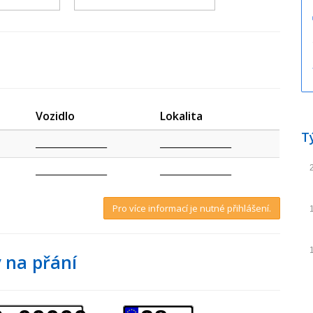
Vozidlo
Lokalita
T
_________________
_________________
_________________
_________________
Pro více informací je nutné přihlášení.
 na přání