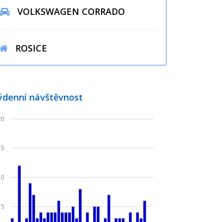
VOLKSWAGEN CORRADO
ROSICE
ýdenní návštěvnost
20
15
10
5