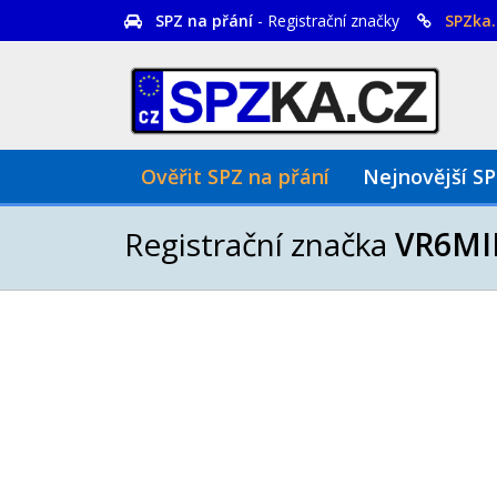
SPZ na přání
- Registrační značky
SPZka.
Ověřit SPZ na přání
Nejnovější S
Registrační značka
VR6MI