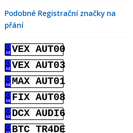
Podobné Registrační značky na
přání
VEX AUT00
VEX AUT03
MAX AUT01
FIX AUT08
DCX AUDI6
BTC TR4DE