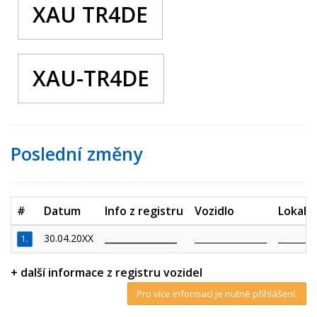
XAU TR4DE
XAU-TR4DE
Poslední změny
#
Datum
Info z registru
Vozidlo
Lokalit
30.04.20XX
_________________
_________________
_________
1.
+ další informace z registru vozidel
Pro více informací je nutné přihlášení.