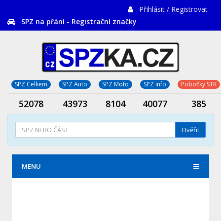
Přihlásit / Registrovat
SPZ na přání - Registrační značky
SPZ Celkem
SPZ Auto
SPZ Moto
SPZ info
Pobočky STK
52078
43973
8104
40077
385
Ověřit
MENU