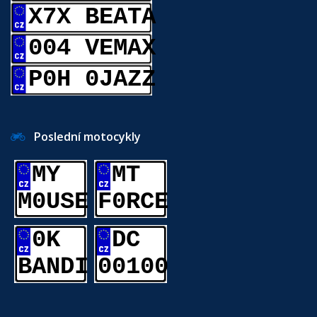
X7X BEATA
004 VEMAX
P0H 0JAZZ
Poslední motocykly
MY
MT
M0USE
F0RCE
0K
DC
BANDI
00100