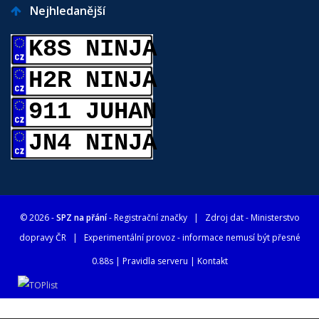
Nejhledanější
K8S NINJA
H2R NINJA
911 JUHAN
JN4 NINJA
© 2026 -
SPZ na přání
- Registrační značky
| Zdroj dat -
Ministerstvo
dopravy ČR
| Experimentální provoz - informace nemusí být přesné
0.88s |
Pravidla serveru
|
Kontakt