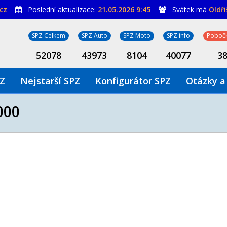
cz
Poslední aktualizace:
21.05.2026 9:45
Svátek má
Oldř
SPZ Celkem
SPZ Auto
SPZ Moto
SPZ info
Pobočk
52078
43973
8104
40077
3
PZ
Nejstarší SPZ
Konfigurátor SPZ
Otázky a
000