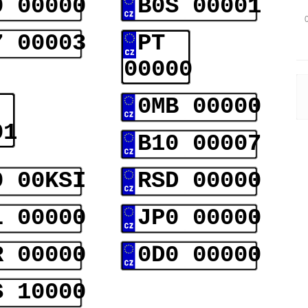
0 00000
B0S 00001
7 00003
PT
00000
0MB 00000
01
B10 00007
0 00KSI
RSD 00000
L 00000
JP0 00000
R 00000
0D0 00000
S 10000