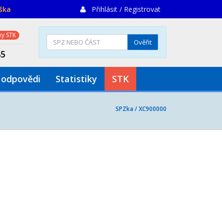
iška
Přihlásit / Registrovat
y STK
Ověřit
85
 odpovědi
Statistiky
STK
SPZka /
XC900000