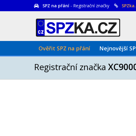
SPZ na přání
- Registrační značky
SPZka.
Ověřit SPZ na přání
Nejnovější S
Registrační značka
XC900