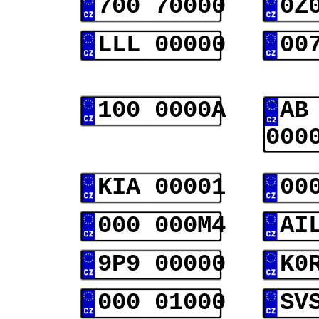
700 70000
0Z
LLL 00000
00
100 0000A
AB
000
KIA 00001
00
000 000M4
AI
9P9 00000
K0
000 01000
SV