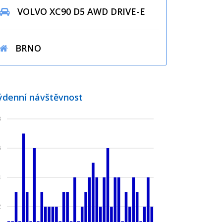
VOLVO XC90 D5 AWD DRIVE-E
BRNO
ýdenní návštěvnost
8
6
4
2