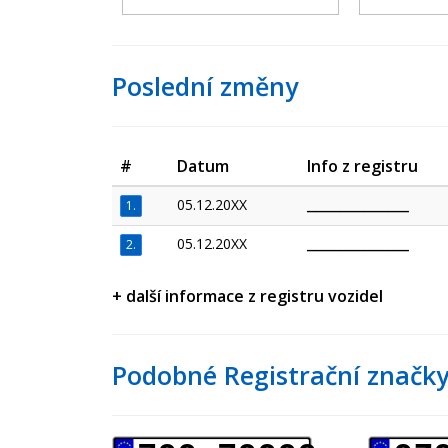
Poslední změny
#
Datum
Info z registru
05.12.20XX
_________________
1.
05.12.20XX
_________________
2.
+ další informace z registru vozidel
Podobné Registrační značky