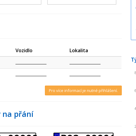
Vozidlo
Lokalita
T
_________________
_________________
_________________
_________________
Pro více informací je nutné přihlášení.
 na přání