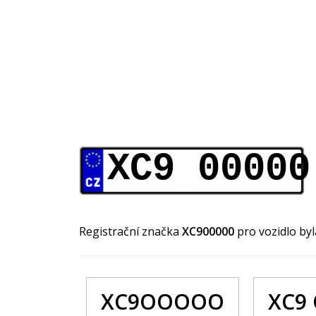
XC9 00000
Registrační značka
XC900000
pro vozidlo by
XC9OOOOO
XC9