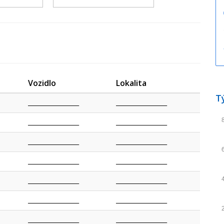
Vozidlo
Lokalita
T
_________________
_________________
_________________
_________________
_________________
_________________
_________________
_________________
_________________
_________________
_________________
_________________
_________________
_________________