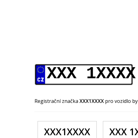
XXX 1XXXX
Registrační značka
XXX1XXXX
pro vozidlo b
XXX1XXXX
XXX 1