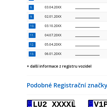
03.04.20XX
_________________
8.
02.01.20XX
_________________
9.
03.10.20XX
_________________
10.
04.07.20XX
_________________
11.
05.04.20XX
_________________
12.
06.01.20XX
_________________
13.
+ další informace z registru vozidel
Podobné Registrační značky
LU2 XXXXL
V1