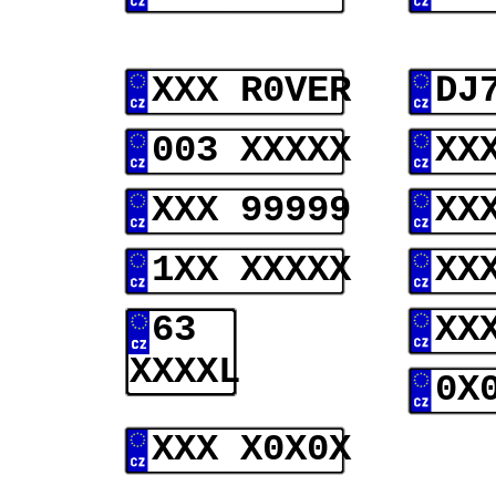
XXX R0VER
DJ
003 XXXXX
XX
XXX 99999
XX
1XX XXXXX
XX
63
XX
XXXXL
0X
XXX X0X0X