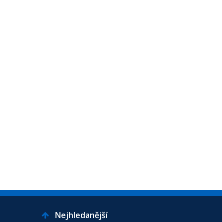
Nejhledanější