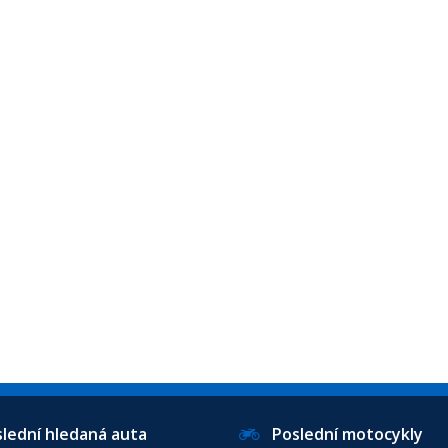
ední hledaná auta
Poslední motocykly