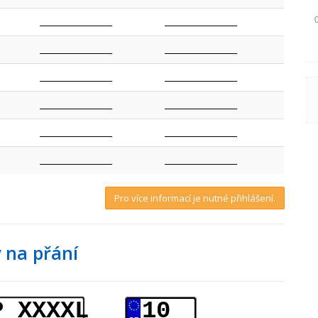
_________________
_________________
_________________
_________________
_________________
_________________
_________________
_________________
_________________
_________________
_________________
_________________
Pro více informací je nutné přihlášení.
 na přání
P XXXXL
10