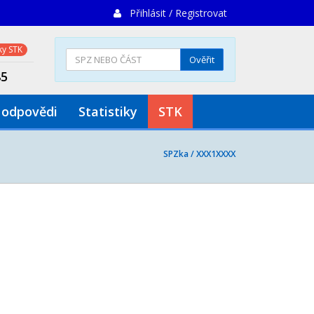
Přihlásit / Registrovat
y STK
Ověřit
85
 odpovědi
Statistiky
STK
SPZka /
XXX1XXXX