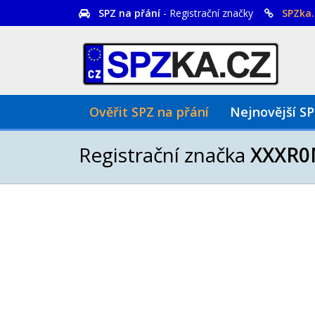
SPZ na přání
- Registrační značky
SPZka.
Ověřit SPZ na přání
Nejnovější S
Registrační značka
XXXR