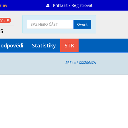
slav
Přihlásit / Registrovat
y STK
Ověřit
85
 odpovědi
Statistiky
STK
SPZka /
XXXR0MCA