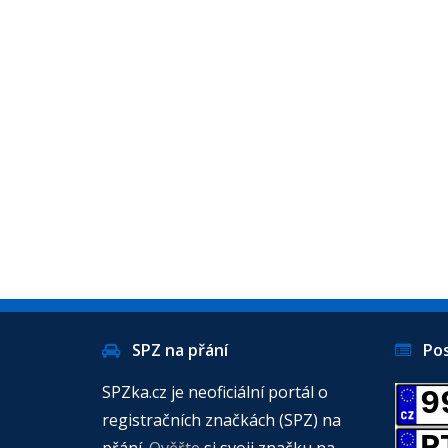
SPZ na přání
Posl
SPZka.cz je neoficiální portál o
9
registračních značkách (SPZ) na