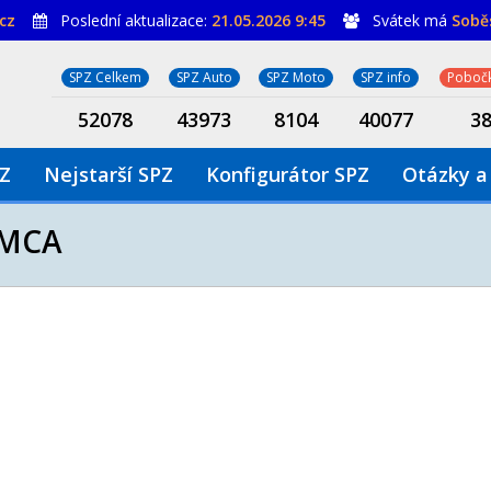
cz
Poslední aktualizace:
21.05.2026 9:45
Svátek má
Sobě
SPZ Celkem
SPZ Auto
SPZ Moto
SPZ info
Pobočk
52078
43973
8104
40077
3
PZ
Nejstarší SPZ
Konfigurátor SPZ
Otázky a
0MCA