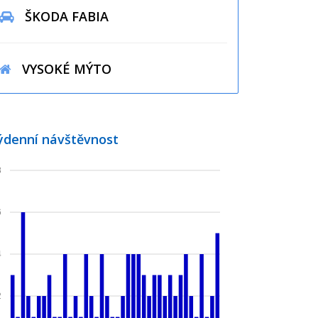
ŠKODA FABIA
VYSOKÉ MÝTO
ýdenní návštěvnost
8
6
4
2