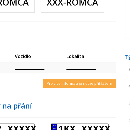
 ROMCA
XXX-ROMCA
Vozidlo
Lokalita
T
_________________
_________________
Pro více informací je nutné přihlášení.
 na přání
2 XXXXX
1KX XXXXX