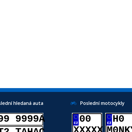
ední hledaná auta
Poslední motocykly
99 9999A
00
H0
XXXXX
M0NK