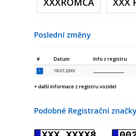
XXXROMCA
XXX
Poslední změny
#
Datum
Info z registru
18.07.20XX
_________________
1.
+ další informace z registru vozidel
Podobné Registrační značky
XXX XXXX8
00