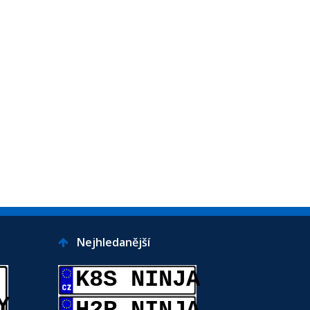
Nejhledanější
K8S NINJA
Y