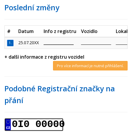
Poslední změny
#
Datum
Info z registru
Vozidlo
Lokalit
25.07.20XX
_________________
_________________
_________
1.
+ další informace z registru vozidel
Pro více informací je nutné přihlášení.
Podobné Registrační značky na
přání
0I0 00000