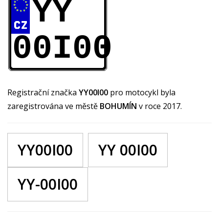
YY
00I00
Registrační značka
YY00I00
pro motocykl byla
zaregistrována ve městě
BOHUMÍN
v roce 2017.
YY00I00
YY 00I00
YY-00I00