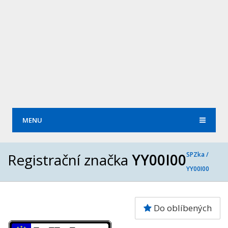
MENU
Registrační značka
YY00I00
SPZka /
YY00I00
Do oblíbených