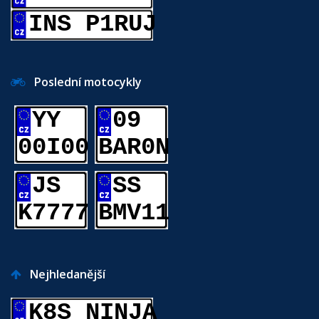
INS P1RUJ
Poslední motocykly
YY
09
00I00
BAR0N
JS
SS
K7777
BMV11
Nejhledanější
K8S NINJA