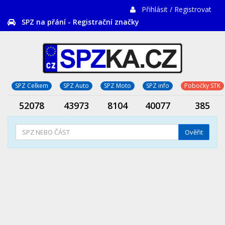
Přihlásit / Registrovat
SPZ na přání - Registrační značky
SPZ Celkem
SPZ Auto
SPZ Moto
SPZ info
Pobočky STK
52078
43973
8104
40077
385
Ověřit