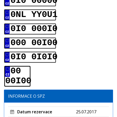
0I0 00000
0NL YY0U1
0I0 000I0
000 00I00
0I0 0I0I0
00
00I00
INFORMACE O SPZ
Datum rezervace
25.07.2017