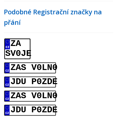
Podobné Registrační značky na
přání
ZA
SV0JE
ZAS V0LN0
JDU P0ZDE
ZAS V0LN0
JDU P0ZDE