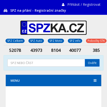
Přihlásit / Registrovat
SPZ na přání - Registrační značky
SPZ Celkem
SPZ Auto
SPZ Moto
SPZ info
Pobočky STK
52078
43973
8104
40077
385
Ověřit
MENU