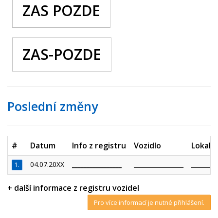
ZAS POZDE
ZAS-POZDE
Poslední změny
#
Datum
Info z registru
Vozidlo
Lokalit
04.07.20XX
_________________
_________________
_________
1.
+ další informace z registru vozidel
Pro více informací je nutné přihlášení.