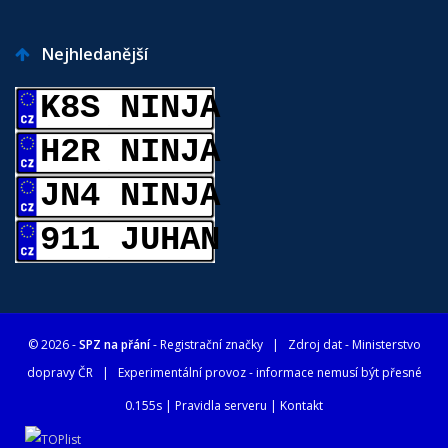
Nejhledanější
K8S NINJA
H2R NINJA
JN4 NINJA
911 JUHAN
© 2026 -
SPZ na přání
- Registrační značky
| Zdroj dat -
Ministerstvo
dopravy ČR
| Experimentální provoz - informace nemusí být přesné
0.155s |
Pravidla serveru
|
Kontakt