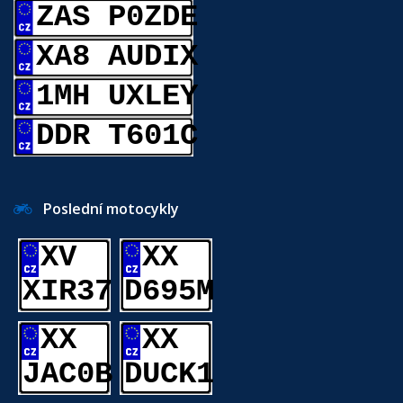
ZAS P0ZDE
XA8 AUDIX
1MH UXLEY
DDR T601C
Poslední motocykly
XV
XX
XIR37
D695M
XX
XX
JAC0B
DUCK1