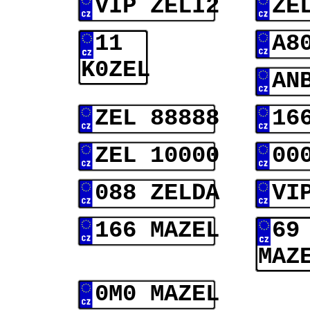
VIP ZELI2
ZE
11
A8
K0ZEL
AN
ZEL 88888
16
ZEL 10000
00
088 ZELDA
VI
166 MAZEL
69
MAZ
0M0 MAZEL