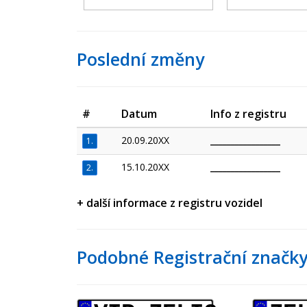
Poslední změny
#
Datum
Info z registru
20.09.20XX
_________________
1.
15.10.20XX
_________________
2.
+ další informace z registru vozidel
Podobné Registrační značky