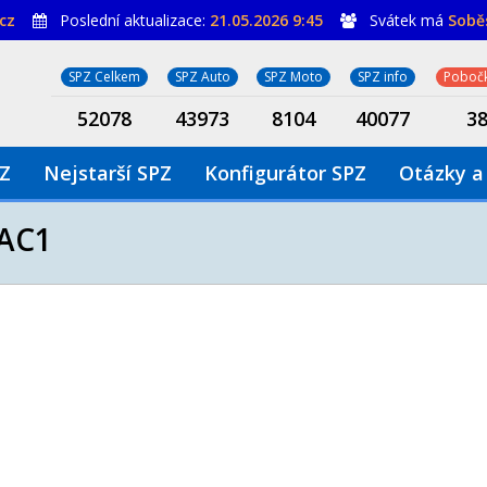
cz
Poslední aktualizace:
21.05.2026 9:45
Svátek má
Sobě
SPZ Celkem
SPZ Auto
SPZ Moto
SPZ info
Pobočk
52078
43973
8104
40077
3
PZ
Nejstarší SPZ
Konfigurátor SPZ
Otázky a
AC1