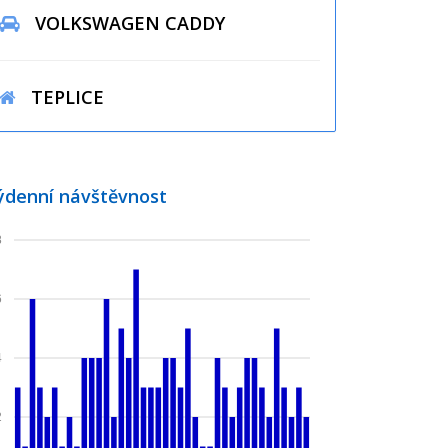
VOLKSWAGEN CADDY
TEPLICE
ýdenní návštěvnost
8
6
4
2