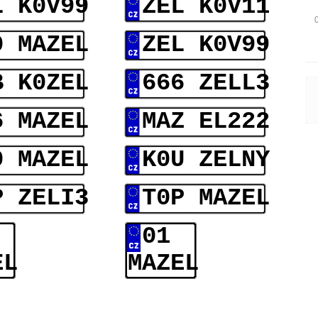
L K0V99
ZEL K0V11
0 MAZEL
ZEL K0V99
B K0ZEL
666 ZELL3
6 MAZEL
MAZ EL222
0 MAZEL
K0U ZELNY
P ZELI3
T0P MAZEL
01
EL
MAZEL