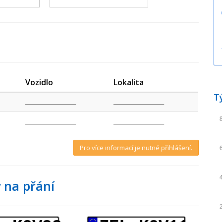
Vozidlo
Lokalita
T
_________________
_________________
_________________
_________________
Pro více informací je nutné přihlášení.
 na přání