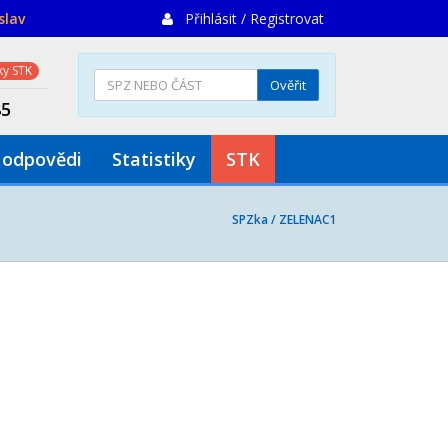
slav
Přihlásit / Registrovat
y STK
Ověřit
85
 odpovědi
Statistiky
STK
SPZka /
ZELENAC1