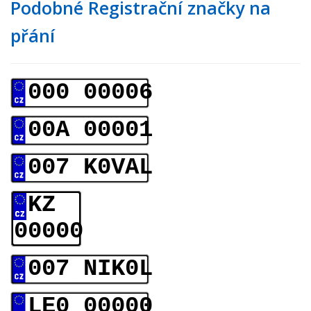
Podobné Registrační značky na
přání
000 00006
00A 00001
007 K0VAL
KZ
00000
007 NIK0L
LE0 00000