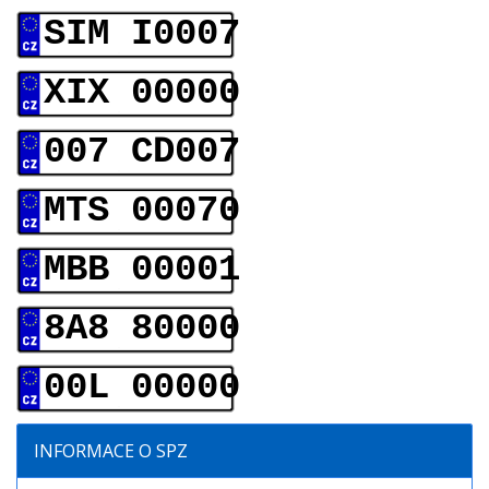
SIM I0007
XIX 00000
007 CD007
MTS 00070
MBB 00001
8A8 80000
00L 00000
INFORMACE O SPZ