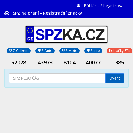
Přihlásit / Registrovat
SPZ na přání - Registrační značky
SPZ Celkem
SPZ Auto
SPZ Moto
SPZ info
Pobočky STK
52078
43973
8104
40077
385
Ověřit