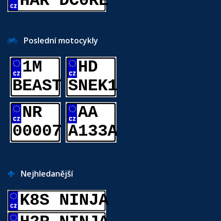
HAR DC0RE
Poslední motocykly
1M
HD
BEAST
SNEK1
NR
AA
00007
A133A
Nejhledanější
K8S NINJA