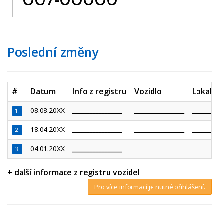
Poslední změny
#
Datum
Info z registru
Vozidlo
Lokalit
08.08.20XX
_________________
_________________
_________
1.
18.04.20XX
_________________
_________________
_________
2.
04.01.20XX
_________________
_________________
_________
3.
+ další informace z registru vozidel
Pro více informací je nutné přihlášení.