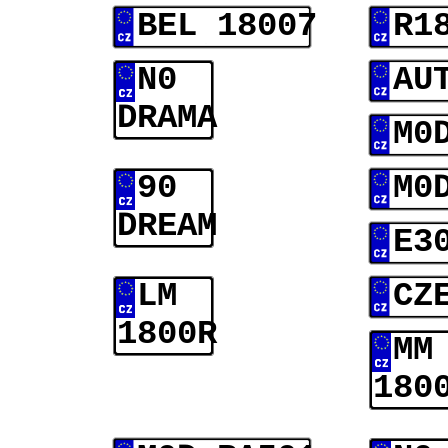
BEL 18007
R1
N0
AU
DRAMA
M0
90
M0
DREAM
E3
LM
CZ
1800R
MM
180