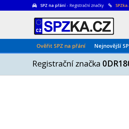
SPZ na přání
- Registrační značky
SPZka.
Ověřit SPZ na přání
Nejnovější S
Registrační značka
0DR18