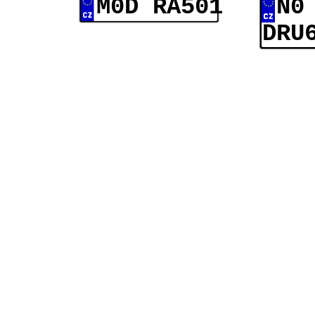
M0D RA501
N0
DRU