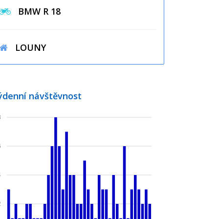
BMW R 18
LOUNY
ýdenní návštěvnost
8
6
4
2