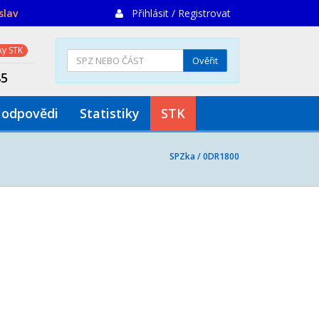
slav
Přihlásit / Registrovat
y STK
Ověřit
85
 odpovědi
Statistiky
STK
SPZka /
0DR1800