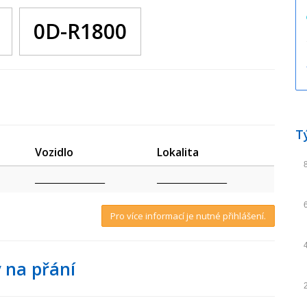
0D-R1800
T
Vozidlo
Lokalita
_________________
_________________
Pro více informací je nutné přihlášení.
 na přání