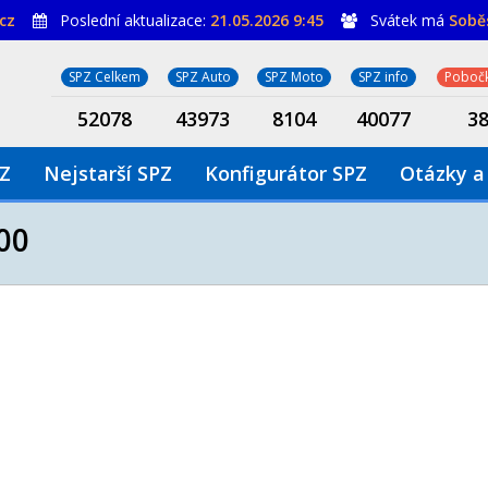
cz
Poslední aktualizace:
21.05.2026 9:45
Svátek má
Sobě
SPZ Celkem
SPZ Auto
SPZ Moto
SPZ info
Pobočk
52078
43973
8104
40077
3
PZ
Nejstarší SPZ
Konfigurátor SPZ
Otázky a
00