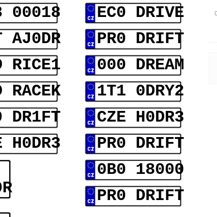
8 00018
EC0 DRIVE
T AJ0DR
PR0 DRIFT
D RICE1
000 DREAM
D RACEK
1T1 0DRY2
0 DR1FT
CZE H0DR3
E H0DR3
PR0 DRIFT
0B0 18000
0R
PR0 DRIFT