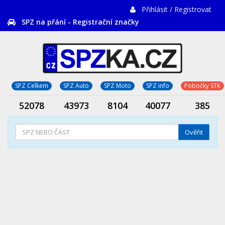
Přihlásit / Registrovat
SPZ na přání - Registrační značky
SPZ Celkem
SPZ Auto
SPZ Moto
SPZ info
Pobočky STK
52078
43973
8104
40077
385
Ověřit