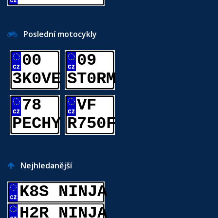
Poslední motocykly
00
09
3K0VE
ST0RM
78
VF
PECHY
R750F
Nejhledanější
K8S NINJA
H2R NINJA