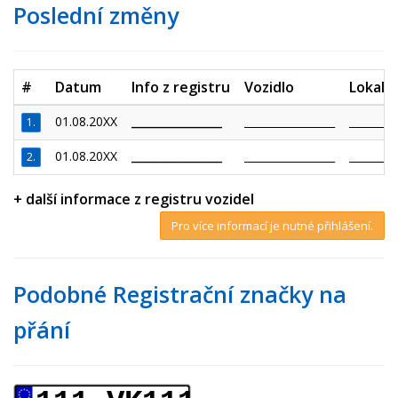
Poslední změny
#
Datum
Info z registru
Vozidlo
Lokalit
01.08.20XX
_________________
_________________
_________
1.
01.08.20XX
_________________
_________________
_________
2.
+ další informace z registru vozidel
Pro více informací je nutné přihlášení.
Podobné Registrační značky na
přání