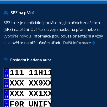
SPZ na přání
SPZka.cz je neoficiální portál o registračních značkách
(SPZ) na přání.
Ověřte
si svoji značku na přání nebo si
vytvořte novou
. Informace jsou pouze orientační a vždy
si je ověřte na příslušném úřadu.
Další informace
Poslední hledaná auta
111 11H11
XXX XX9XX
XXX XX1XX
F0R UNIFY