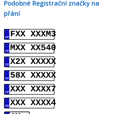
Podobné Registrační značky na
přání
FXX XXXM3
MXX XX540
X2X XXXXX
58X XXXXX
XXX XXXX7
XXX XXXX4