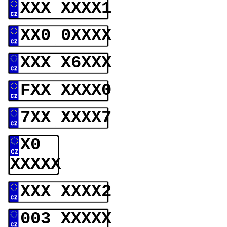
XXX XXXX1
XX0 0XXXX
XXX X6XXX
FXX XXXX0
7XX XXXX7
X0
XXXXX
XXX XXXX2
003 XXXXX