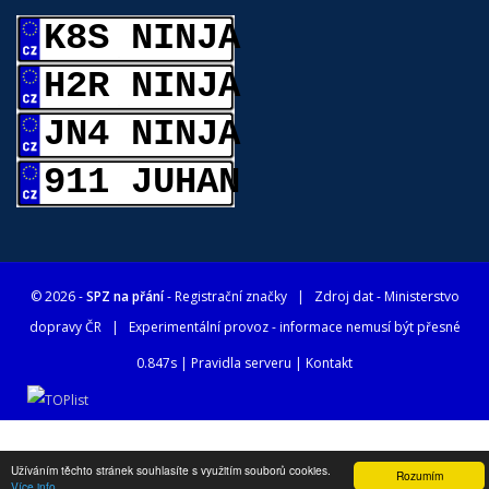
K8S NINJA
H2R NINJA
JN4 NINJA
911 JUHAN
© 2026 -
SPZ na přání
- Registrační značky
| Zdroj dat -
Ministerstvo
dopravy ČR
| Experimentální provoz - informace nemusí být přesné
0.847s |
Pravidla serveru
|
Kontakt
Užíváním těchto stránek souhlasíte s využitím souborů cookies.
Rozumím
Více info