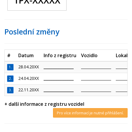
1PX-XXXXX
Poslední změny
#
Datum
Info z registru
Vozidlo
Lokalit
28.04.20XX
_________________
_________________
_________
1.
24.04.20XX
_________________
_________________
_________
2.
22.11.20XX
_________________
_________________
_________
3.
+ další informace z registru vozidel
Pro více informací je nutné přihlášení.