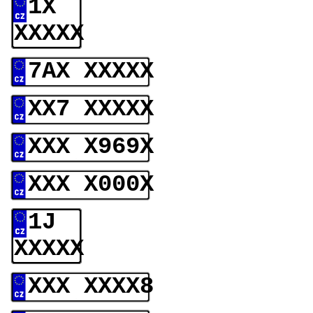
1X
XXXXX
7AX XXXXX
XX7 XXXXX
XXX X969X
XXX X000X
1J
XXXXX
XXX XXXX8