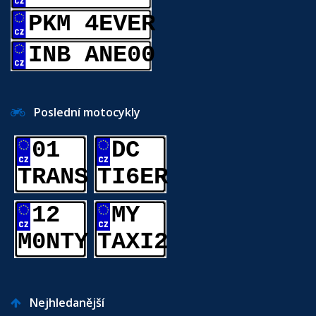
PKM 4EVER
INB ANE00
Poslední motocykly
01
DC
TRANS
TI6ER
12
MY
M0NTY
TAXI2
Nejhledanější