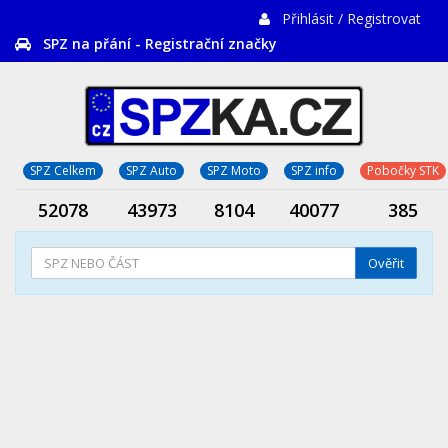
Přihlásit / Registrovat
SPZ na přání - Registrační značky
SPZ Celkem
SPZ Auto
SPZ Moto
SPZ info
Pobočky STK
52078
43973
8104
40077
385
Ověřit