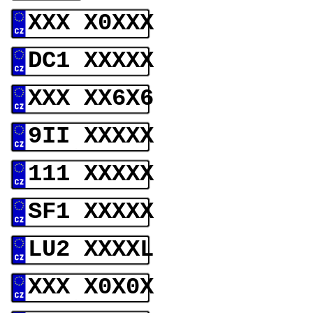
XXX X0XXX
DC1 XXXXX
XXX XX6X6
9II XXXXX
111 XXXXX
SF1 XXXXX
LU2 XXXXL
XXX X0X0X