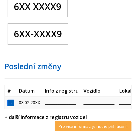
6XX XXXX9
6XX-XXXX9
Poslední změny
#
Datum
Info z registru
Vozidlo
Lokalit
08.02.20XX
_________________
_________________
_________
1.
+ další informace z registru vozidel
Pro více informací je nutné přihlášení.