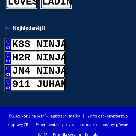
L0VES
LADIN
Nejhledanější
K8S NINJA
H2R NINJA
JN4 NINJA
911 JUHAN
© 2026 -
SPZ na přání
- Registrační značky
| Zdroj dat -
Ministerstvo
dopravy ČR
| Experimentální provoz - informace nemusí být přesné
0.146s |
Pravidla serveru
|
Kontakt