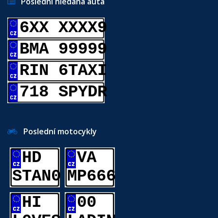
Poslední hledaná auta
6XX XXXX9
BMA 99999
RIN 6TAXI
718 SPYDR
Poslední motocykly
HD
VA
STAN0
MP666
HI
00