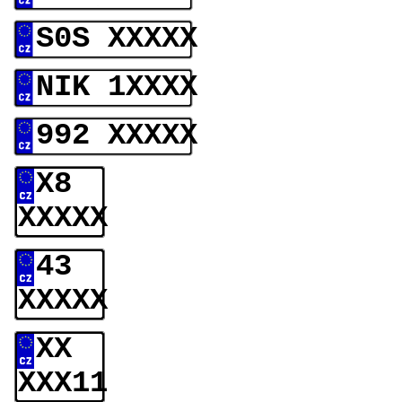
S0S XXXXX
NIK 1XXXX
992 XXXXX
X8
XXXXX
43
XXXXX
XX
XXX11