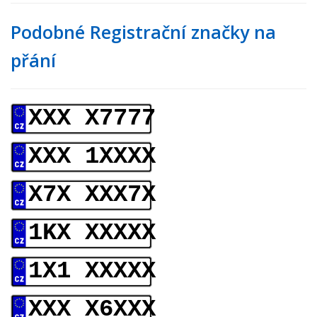
Podobné Registrační značky na
přání
XXX X7777
XXX 1XXXX
X7X XXX7X
1KX XXXXX
1X1 XXXXX
XXX X6XXX