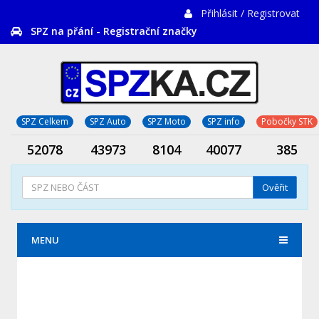
Přihlásit / Registrovat
SPZ na přání - Registrační značky
SPZ Celkem
SPZ Auto
SPZ Moto
SPZ info
Pobočky STK
52078
43973
8104
40077
385
Ověřit
MENU