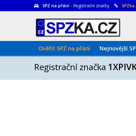
SPZ na přání
- Registrační značky
SPZka.
Ověřit SPZ na přání
Nejnovější S
Registrační značka
1XPIV