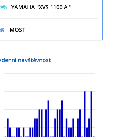
YAMAHA "XVS 1100 A "
MOST
ýdenní návštěvnost
8
6
4
2