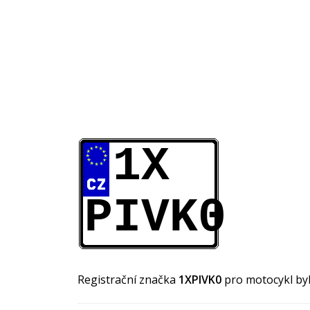
1X
PIVK0
Registrační značka
1XPIVK0
pro motocykl by