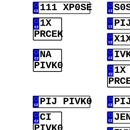
111 XP0SE
S0
1X
PI
PRCEK
X1
NA
IV
PIVK0
1X
PRC
PIJ PIVK0
PI
CI
JE
PIVK0