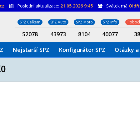
cz
Poslední aktualizace:
21.05.2026 9:45
Svátek má
Oldř
SPZ Celkem
SPZ Auto
SPZ Moto
SPZ info
Pobočk
52078
43973
8104
40077
3
PZ
Nejstarší SPZ
Konfigurátor SPZ
Otázky a
K0