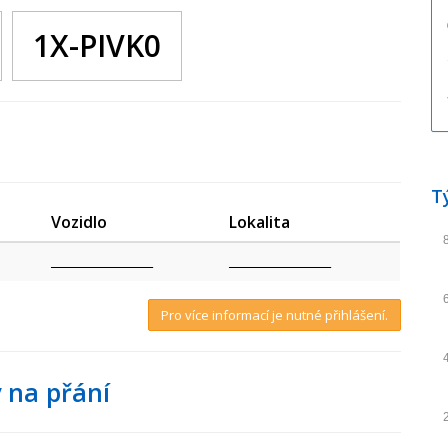
1X-PIVK0
T
Vozidlo
Lokalita
_________________
_________________
Pro více informací je nutné přihlášení.
 na přání