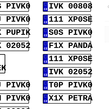
S PIVK0
IVK 00808
J PIVK0
111 XP0SE
X PUPIK
S0S PIVK0
K 02052
F1X PANDA
111 XP0SE
EK
IVK 02052
J PIVK0
T0P PIVK0
N PIVK0
X1X PETRA