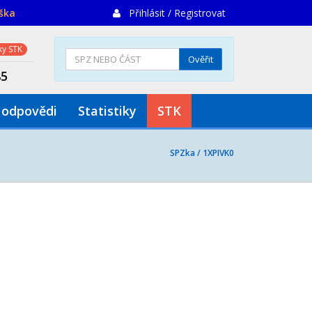
iška
Přihlásit / Registrovat
y STK
Ověřit
85
 odpovědi
Statistiky
STK
SPZka /
1XPIVK0