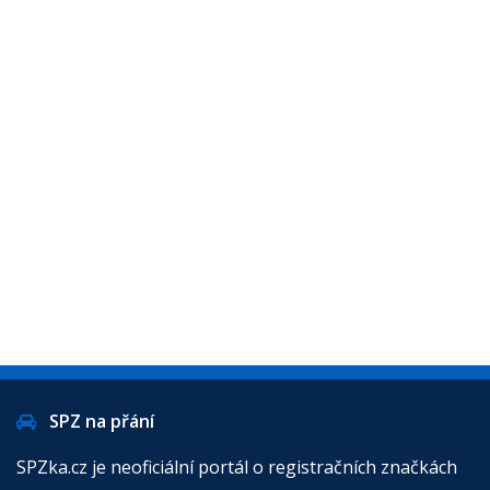
SPZ na přání
SPZka.cz je neoficiální portál o registračních značkách