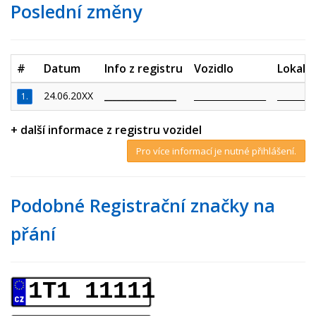
Poslední změny
#
Datum
Info z registru
Vozidlo
Lokalit
24.06.20XX
_________________
_________________
_________
1.
+ další informace z registru vozidel
Pro více informací je nutné přihlášení.
Podobné Registrační značky na
přání
1T1 11111