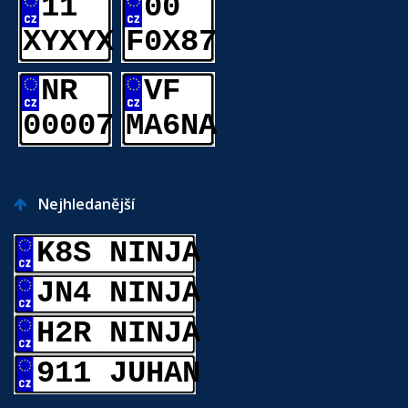
11
00
XYXYX
F0X87
NR
VF
00007
MA6NA
Nejhledanější
K8S NINJA
JN4 NINJA
H2R NINJA
911 JUHAN