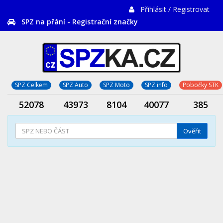
Přihlásit / Registrovat
SPZ na přání - Registrační značky
SPZ Celkem
SPZ Auto
SPZ Moto
SPZ info
Pobočky STK
52078
43973
8104
40077
385
Ověřit