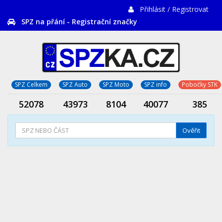
Přihlásit / Registrovat
SPZ na přání - Registrační značky
SPZ Celkem
SPZ Auto
SPZ Moto
SPZ info
Pobočky STK
52078
43973
8104
40077
385
Ověřit