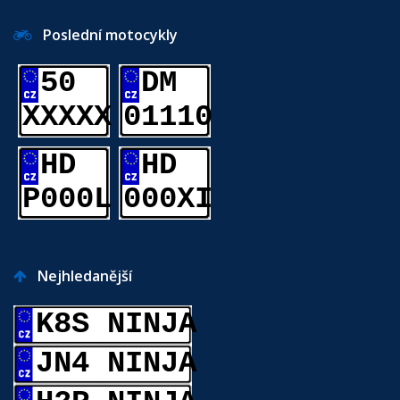
Poslední motocykly
50
DM
XXXXX
01110
HD
HD
P000L
000XI
Nejhledanější
K8S NINJA
JN4 NINJA