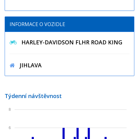
INFORMACE O VOZIDLE
HARLEY-DAVIDSON FLHR ROAD KING
JIHLAVA
Týdenní návštěvnost
8
6