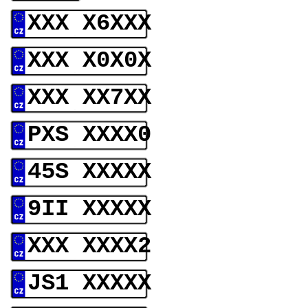
XXX X6XXX
XXX X0X0X
XXX XX7XX
PXS XXXX0
45S XXXXX
9II XXXXX
XXX XXXX2
JS1 XXXXX