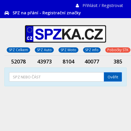
Přihlásit / Registrovat
SPZ na přání - Registrační značky
SPZ Celkem
SPZ Auto
SPZ Moto
SPZ info
Pobočky STK
52078
43973
8104
40077
385
Ověřit