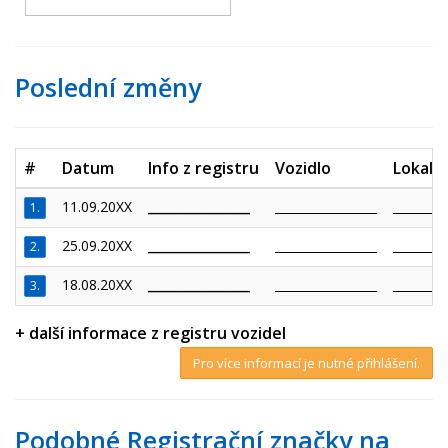
Poslední změny
#
Datum
Info z registru
Vozidlo
Lokalit
11.09.20XX
_________________
_________________
_________
1.
25.09.20XX
_________________
_________________
_________
2.
18.08.20XX
_________________
_________________
_________
3.
+ další informace z registru vozidel
Pro více informací je nutné přihlášení.
Podobné Registrační značky na