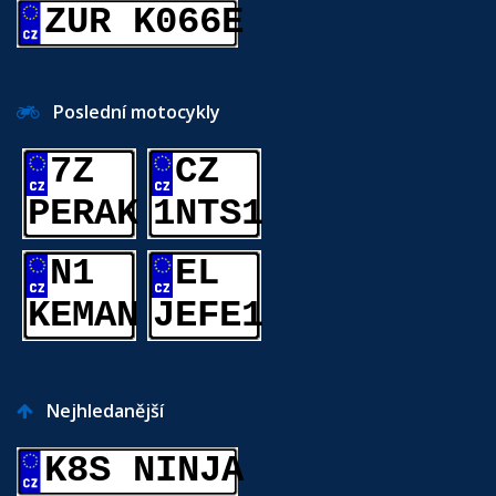
ZUR K066E
Poslední motocykly
7Z
CZ
PERAK
1NTS1
N1
EL
KEMAN
JEFE1
Nejhledanější
K8S NINJA