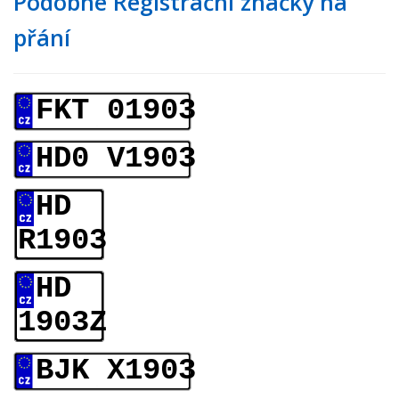
Podobné Registrační značky na
přání
FKT 01903
HD0 V1903
HD
R1903
HD
1903Z
BJK X1903