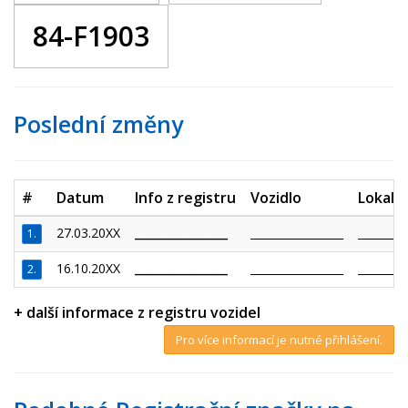
84-F1903
Poslední změny
#
Datum
Info z registru
Vozidlo
Lokalit
27.03.20XX
_________________
_________________
_________
1.
16.10.20XX
_________________
_________________
_________
2.
+ další informace z registru vozidel
Pro více informací je nutné přihlášení.