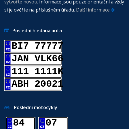
vytvořte novou
. Informace jsou pouze orientační a vždy
si je ověřte na příslušném úřadu.
Další informace
Poslední hledaná auta
BI7 77777
JAN VLK66
111 1111K
ABH 20021
Poslední motocykly
84
07