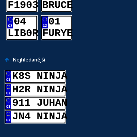
F1903
BRUCE
04
01
LIB0R
FURYE
Nejhledanější
K8S NINJA
H2R NINJA
911 JUHAN
JN4 NINJA