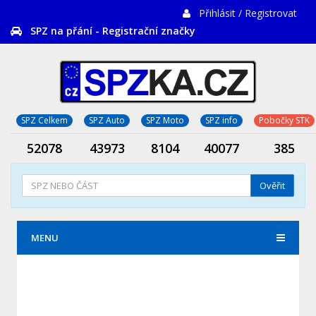
Přihlásit / Registrovat
SPZ na přání - Registrační značky
SPZ Celkem
SPZ Auto
SPZ Moto
SPZ info
Pobočky STK
52078
43973
8104
40077
385
Ověřit
MENU