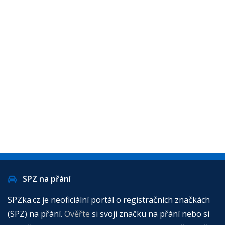
SPZ na přání
SPZka.cz je neoficiální portál o registračních značkách
(SPZ) na přání.
Ověřte
si svoji značku na přání nebo si