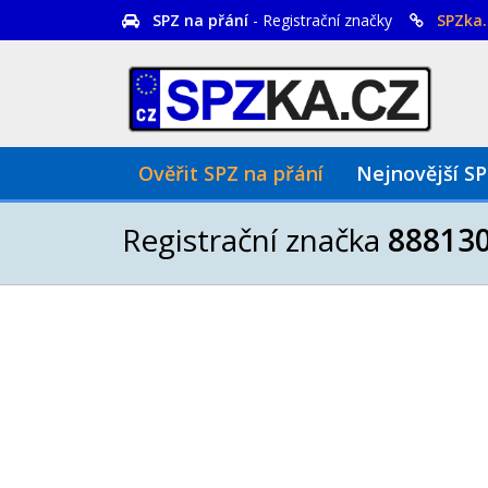
SPZ na přání
- Registrační značky
SPZka.
Ověřit SPZ na přání
Nejnovější S
Registrační značka
88813