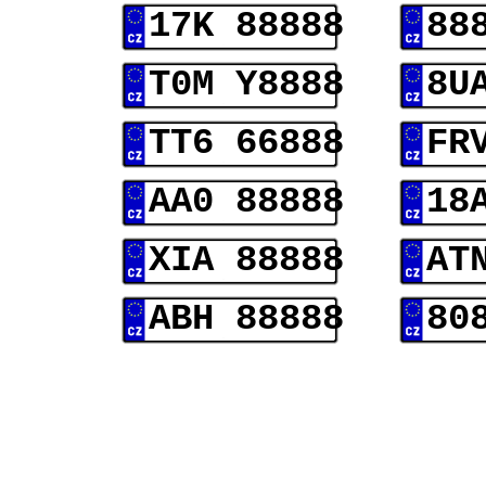
17K 88888
88
T0M Y8888
8U
TT6 66888
FR
AA0 88888
18
XIA 88888
AT
ABH 88888
80