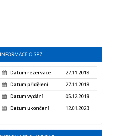
INFORMACE O SPZ
Datum rezervace
27.11.2018
Datum přidělení
27.11.2018
Datum vydání
05.12.2018
Datum ukončení
12.01.2023