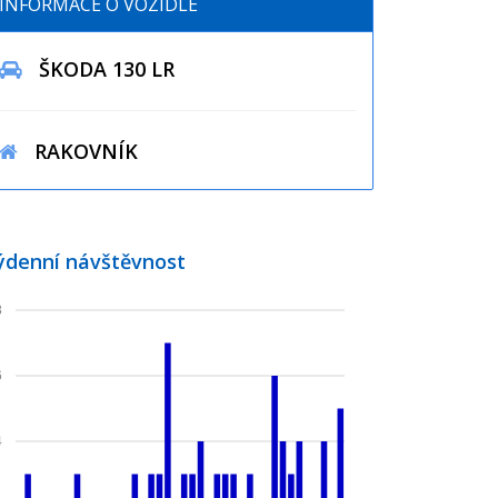
INFORMACE O VOZIDLE
ŠKODA 130 LR
RAKOVNÍK
ýdenní návštěvnost
8
6
4