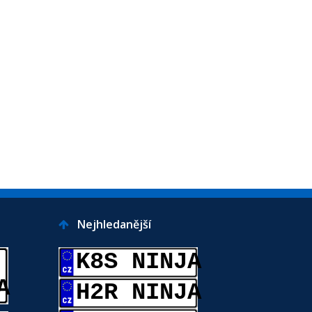
Nejhledanější
K8S NINJA
A
H2R NINJA