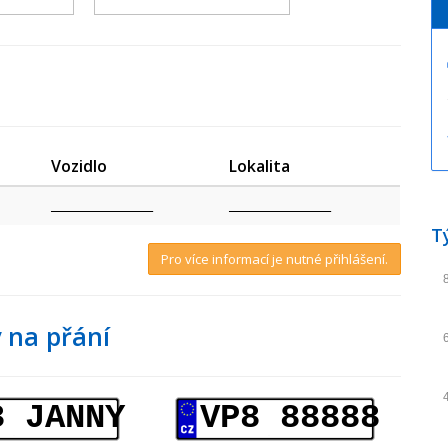
Vozidlo
Lokalita
_________________
_________________
T
Pro více informací je nutné přihlášení.
 na přání
8 JANNY
VP8 88888