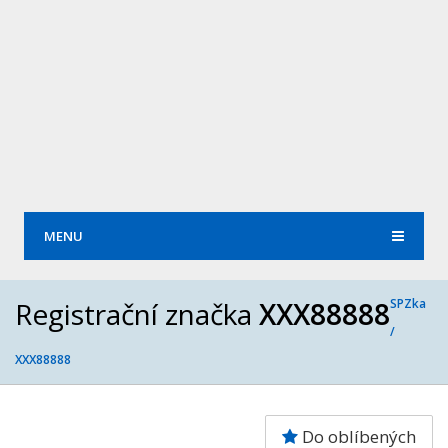
MENU
Registrační značka
XXX88888
SPZka
/
XXX88888
Do oblíbených