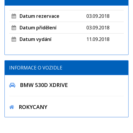
Datum rezervace
03.09.2018
Datum přidělení
03.09.2018
Datum vydání
11.09.2018
INFORMACE O VOZIDLE
BMW 530D XDRIVE
ROKYCANY