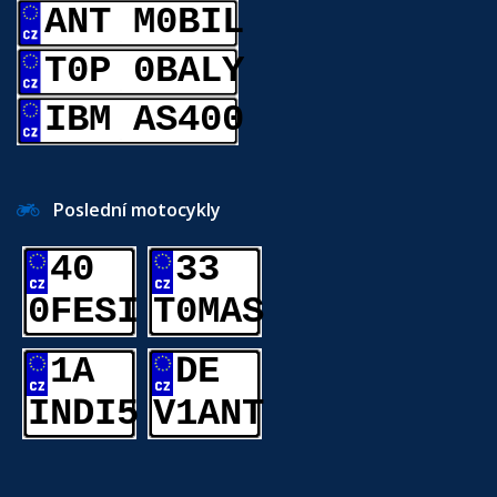
ANT M0BIL
T0P 0BALY
IBM AS400
Poslední motocykly
40
33
0FESI
T0MAS
1A
DE
INDI5
V1ANT