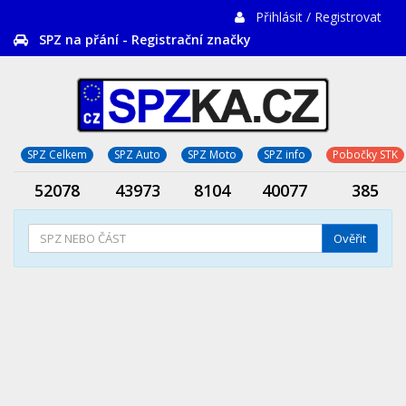
Přihlásit / Registrovat
SPZ na přání - Registrační značky
SPZ Celkem
SPZ Auto
SPZ Moto
SPZ info
Pobočky STK
52078
43973
8104
40077
385
Ověřit