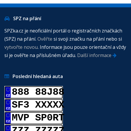
SPZ na přání
SPZka.cz je neoficiální portál o registračních značkách
(SPZ) na přání.
Ověřte
si svoji značku na přání nebo si
vytvořte novou
. Informace jsou pouze orientační a vždy
si je ověřte na příslušném úřadu.
Další informace
Poslední hledaná auta
888 88J88
SF3 XXXXX
MVP SP0RT
ZZZ ZZZZ7