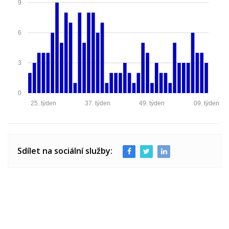
9
6
3
0
25. týden
37. týden
49. týden
09. týden
Sdílet na sociální služby: