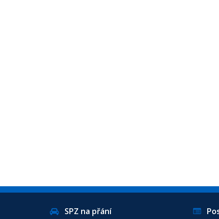
SPZ na přání
Posl