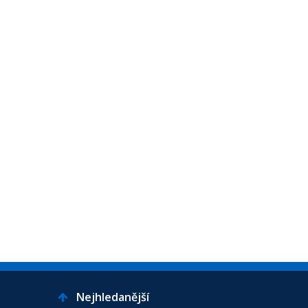
Nejhledanější