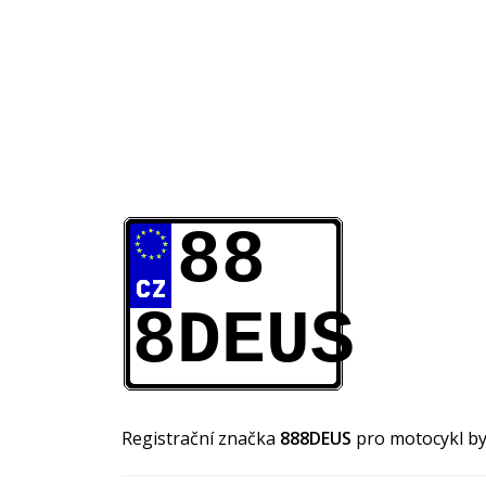
88
8DEUS
Registrační značka
888DEUS
pro motocykl by