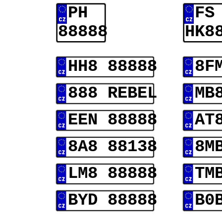
PH
FS
88888
HK8
HH8 88888
8F
888 REBEL
MB
EEN 88888
AT
8A8 88138
8M
LM8 88888
TM
BYD 88888
B0