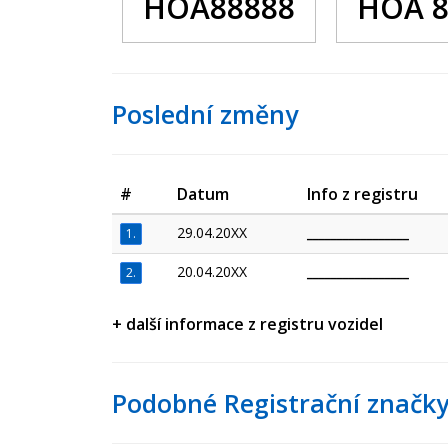
HOA88888
HOA 8
Poslední změny
#
Datum
Info z registru
29.04.20XX
_________________
1.
20.04.20XX
_________________
2.
+ další informace z registru vozidel
Podobné Registrační značky