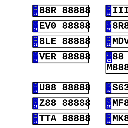
88R 88888
II
EV0 88888
8R
8LE 88888
MD
VER 88888
88
M88
U88 88888
S6
Z88 88888
MF
TTA 88888
MK