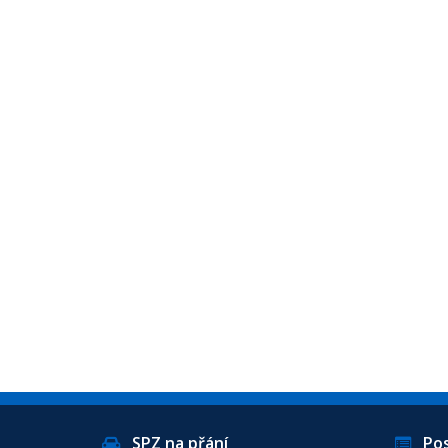
SPZ na přání
Posl