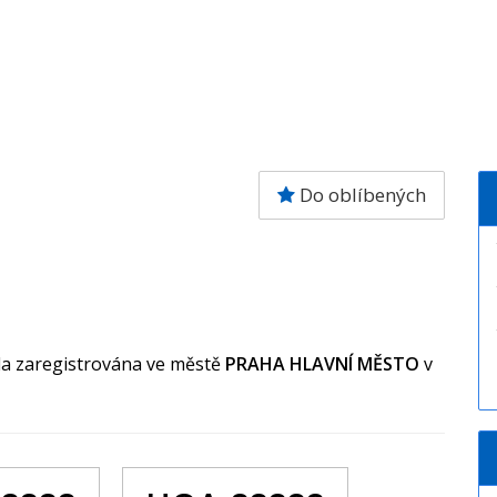
Do oblíbených
yla zaregistrována ve městě
PRAHA HLAVNÍ MĚSTO
v