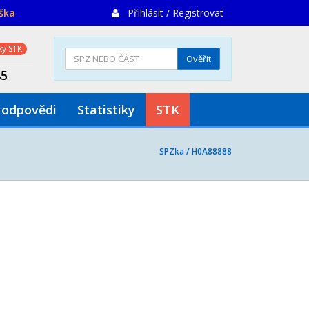
iška
Přihlásit / Registrovat
y STK
Ověřit
85
 odpovědi
Statistiky
STK
SPZka /
H0A88888