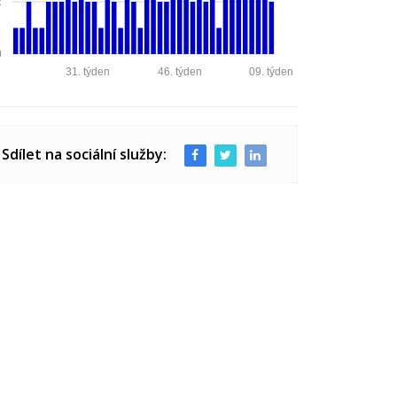
2
0
31. týden
46. týden
09. týden
Sdílet na sociální služby: