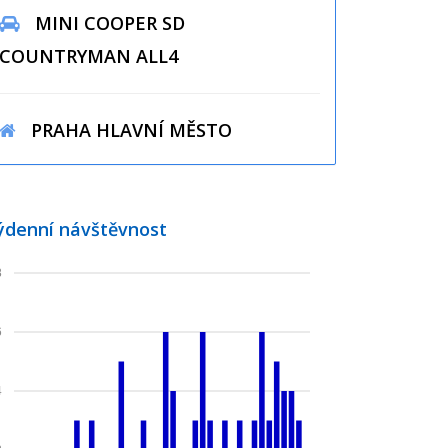
MINI COOPER SD
COUNTRYMAN ALL4
PRAHA HLAVNÍ MĚSTO
ýdenní návštěvnost
8
6
4