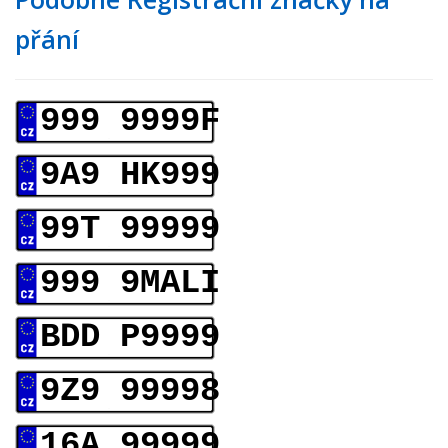
přání
999 9999F
9A9 HK999
99T 99999
999 9MALI
BDD P9999
9Z9 99998
16A 99999