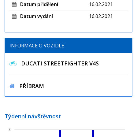
Datum přidělení
16.02.2021
Datum vydání
16.02.2021
INFORMACE O VOZIDLE
DUCATI STREETFIGHTER V4S
PŘÍBRAM
Týdenní návštěvnost
8