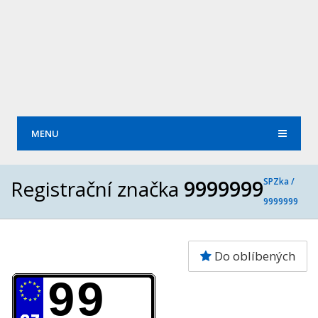
MENU
Registrační značka
9999999
SPZka /
9999999
Do oblíbených
99