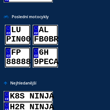
Poslední motocykly
LU
AL
PIN00
FB0BR
FP
6H
88888
9PECA
Nejhledanější
K8S NINJA
H2R NINJA