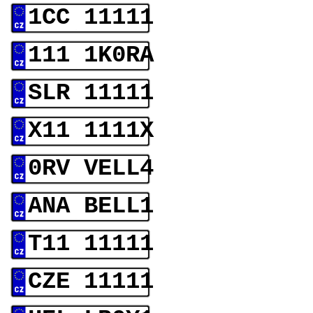
1CC 11111
111 1K0RA
SLR 11111
X11 1111X
0RV VELL4
ANA BELL1
T11 11111
CZE 11111