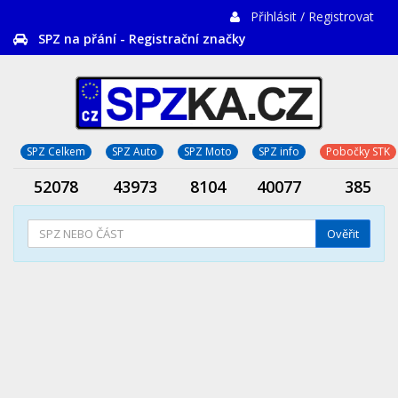
Přihlásit / Registrovat
SPZ na přání - Registrační značky
SPZ Celkem
SPZ Auto
SPZ Moto
SPZ info
Pobočky STK
52078
43973
8104
40077
385
Ověřit