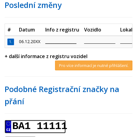
Poslední změny
#
Datum
Info z registru
Vozidlo
Lokalit
06.12.20XX
_________________
_________________
_________
1.
+ další informace z registru vozidel
Pro více informací je nutné přihlášení.
Podobné Registrační značky na
přání
BA1 11111