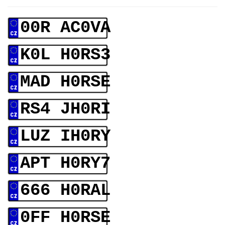
00R AC0VA
K0L H0RS3
MAD H0RSE
RS4 JH0RI
LUZ IH0RY
APT H0RY7
666 H0RAL
0FF H0RSE