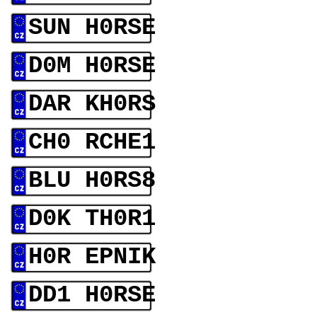
SUN H0RSE
D0M H0RSE
DAR KH0RS
CH0 RCHE1
BLU H0RS8
D0K TH0R1
H0R EPNIK
DD1 H0RSE