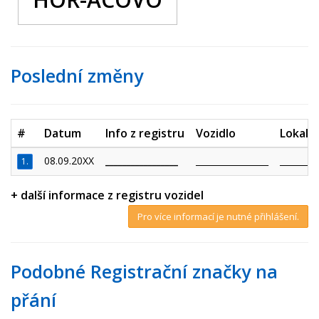
Poslední změny
#
Datum
Info z registru
Vozidlo
Lokalit
08.09.20XX
_________________
_________________
_________
1.
+ další informace z registru vozidel
Pro více informací je nutné přihlášení.
Podobné Registrační značky na
přání