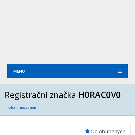
MENU
Registrační značka
H0RAC0V0
SPZka /
H0RAC0V0
Do oblíbených