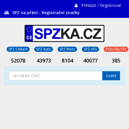
Přihlásit / Registrovat
SPZ na přání - Registrační značky
SPZ Celkem
SPZ Auto
SPZ Moto
SPZ info
Pobočky STK
52078
43973
8104
40077
385
Ověřit