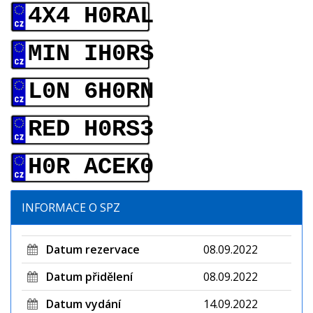
4X4 H0RAL
MIN IH0RS
L0N 6H0RN
RED H0RS3
H0R ACEK0
INFORMACE O SPZ
Datum rezervace
08.09.2022
Datum přidělení
08.09.2022
Datum vydání
14.09.2022