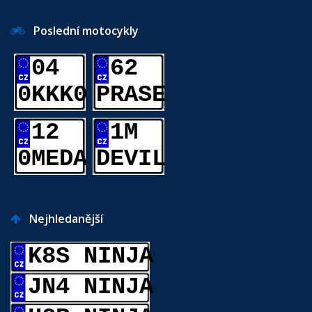
Poslední motocykly
04
62
0KKK0
PRASE
12
1M
0MEDA
DEVIL
Nejhledanější
K8S NINJA
JN4 NINJA