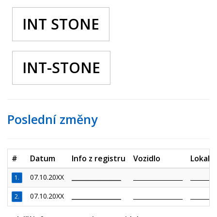
INT STONE
INT-STONE
Poslední změny
#
Datum
Info z registru
Vozidlo
Lokalit
07.10.20XX
_________________
_________________
_________
1.
07.10.20XX
_________________
_________________
_________
2.