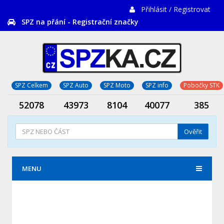
Přihlásit / Registrovat
SPZ na přání - Registrační značky
SPZ Celkem
SPZ Auto
SPZ Moto
SPZ info
Pobočky STK
52078
43973
8104
40077
385
Ověřit
MENU