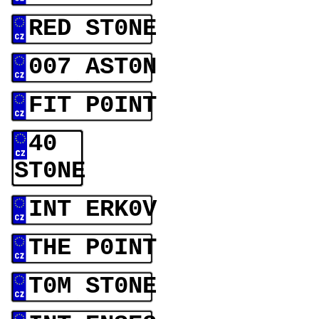
RED ST0NE
007 AST0N
FIT P0INT
40
ST0NE
INT ERK0V
THE P0INT
T0M ST0NE