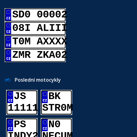
SD0 00002
08I ALIII
T0M AXXXX
ZMR ZKA02
Poslední motocykly
JS
BK
11111
STR0M
PS
N0
INDY2
NECUM