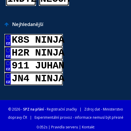
Nejhledanější
K8S NINJA
H2R NINJA
911 JUHAN
JN4 NINJA
© 2026 -
SPZ na přání
- Registrační značky
| Zdroj dat -
Ministerstvo
dopravy ČR
| Experimentální provoz - informace nemusí být přesné
0.052s |
Pravidla serveru
|
Kontakt