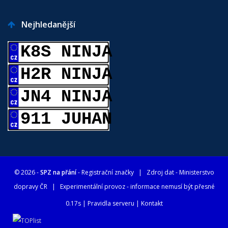
Nejhledanější
K8S NINJA
H2R NINJA
JN4 NINJA
911 JUHAN
© 2026 -
SPZ na přání
- Registrační značky
| Zdroj dat -
Ministerstvo
dopravy ČR
| Experimentální provoz - informace nemusí být přesné
0.17s |
Pravidla serveru
|
Kontakt