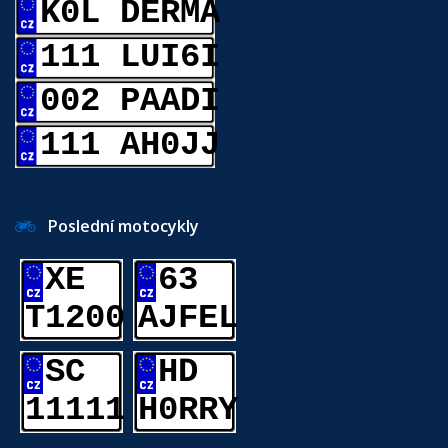
K0L DERMA
111 LUI6I
002 PAADI
111 AH0JJ
Poslední motocykly
XE
63
T1200
AJFEL
SC
HD
11111
H0RRY