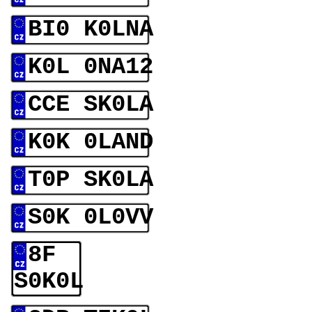
BI0 K0LNA
K0L 0NA12
CCE SK0LA
K0K 0LAND
T0P SK0LA
S0K 0L0VV
8F
S0K0L