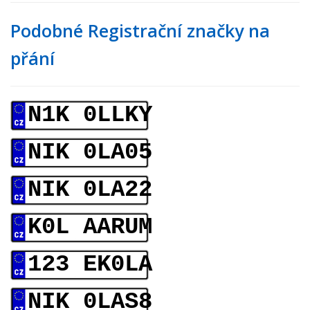
Podobné Registrační značky na
přání
N1K 0LLKY
NIK 0LA05
NIK 0LA22
K0L AARUM
123 EK0LA
NIK 0LAS8