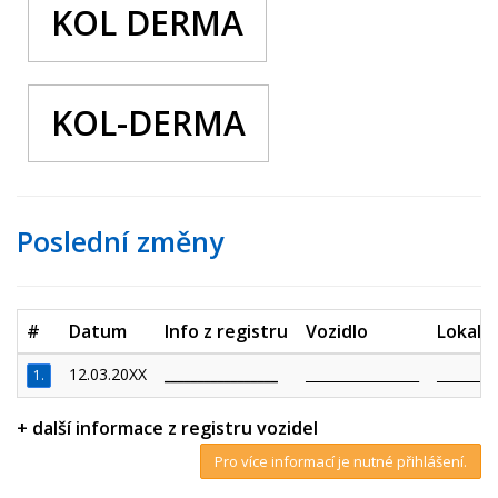
KOL DERMA
KOL-DERMA
Poslední změny
#
Datum
Info z registru
Vozidlo
Lokalit
12.03.20XX
_________________
_________________
_________
1.
+ další informace z registru vozidel
Pro více informací je nutné přihlášení.