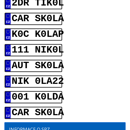
2DR TIK0L
CAR SK0LA
K0C K0LAP
111 NIK0L
AUT SK0LA
NIK 0LA22
001 K0LDA
CAR SK0LA
INFORMACE O SPZ