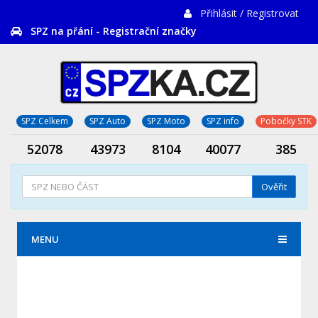
Přihlásit / Registrovat
SPZ na přání - Registrační značky
SPZ Celkem
SPZ Auto
SPZ Moto
SPZ info
Pobočky STK
52078
43973
8104
40077
385
Ověřit
MENU