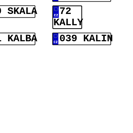
0 SKALA
72
KALLY
1 KALBA
039 KALIN