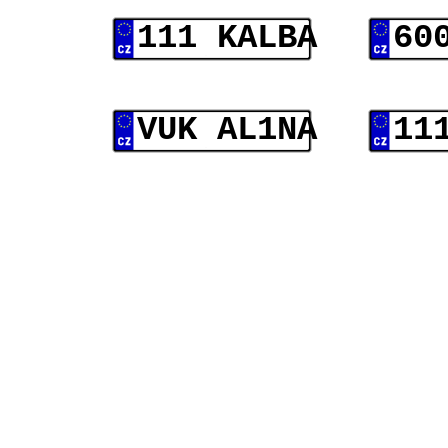
111 KALBA
60
VUK AL1NA
11