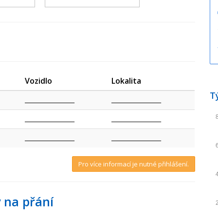
Vozidlo
Lokalita
T
_________________
_________________
_________________
_________________
_________________
_________________
Pro více informací je nutné přihlášení.
 na přání