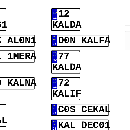
12
S1
KALDA
K AL0N1
D0N KALFA
L 1MERA
77
KALDA
D KALNA
72
KALIF
C0S CEKAL
AL
KAL DEC01