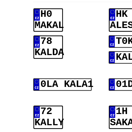
H0
HK
MAKAL
ALE
78
T0
KALDA
KA
0LA KALA1
01
72
1H
KALLY
SAK