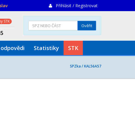
slav
Přihlásit / Registrovat
y STK
Ověřit
85
 odpovědi
Statistiky
STK
SPZka /
KAL56A57