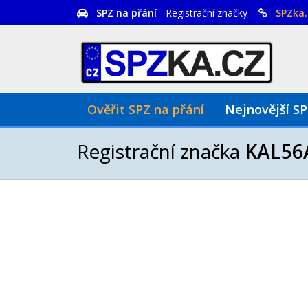
SPZ na přání
- Registrační značky
SPZka.
Ověřit SPZ na přání
Nejnovější S
Registrační značka
KAL56