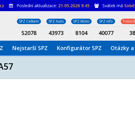
cz
Poslední aktualizace:
21.05.2026 9:45
Svátek má
Sobě
SPZ Celkem
SPZ Auto
SPZ Moto
SPZ info
Pobočk
52078
43973
8104
40077
3
PZ
Nejstarší SPZ
Konfigurátor SPZ
Otázky a
A57