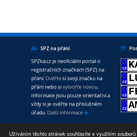
SPZ na přání
Posl
SPZka.cz je neoficiální portál o
K
registračních značkách (SPZ) na
L
přání.
Ověřte
si svoji značku na
přání nebo si
vytvořte novou
.
F
Informace jsou pouze orientační a
A
vždy si je ověřte na příslušném
úřadu.
Další informace
Užíváním těchto stránek souhlasíte s využitím souborů
© 2026 -
SPZ na přání
- Registrační značky
| Zdroj dat -
Min