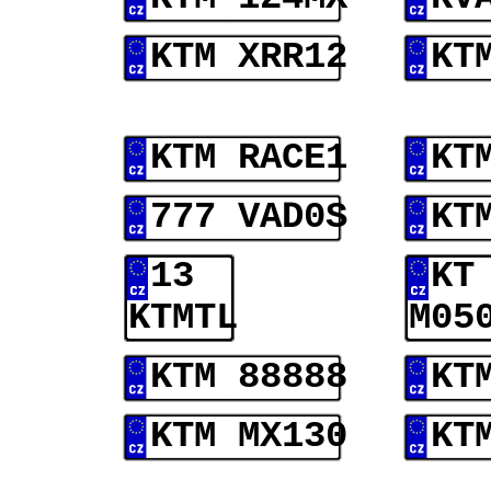
KTM XRR12
KT
KTM RACE1
KT
777 VAD0S
KT
13
KT
KTMTL
M05
KTM 88888
KT
KTM MX130
KT