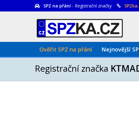
SPZ na přání
- Registrační značky
SPZka.
Ověřit SPZ na přání
Nejnovější S
Registrační značka
KTMA