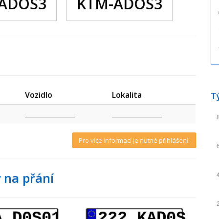
ADOS3
KTM-ADOS3
Vozidlo
Lokalita
T
_________________
_________________
Pro více informací je nutné přihlášení.
 na přání
A D0S01
222 KAD0S