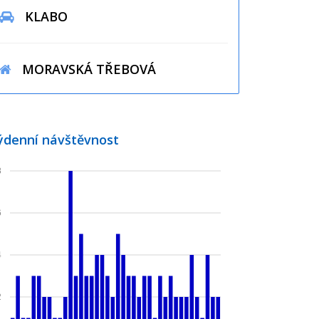
KLABO
MORAVSKÁ TŘEBOVÁ
ýdenní návštěvnost
8
6
4
2