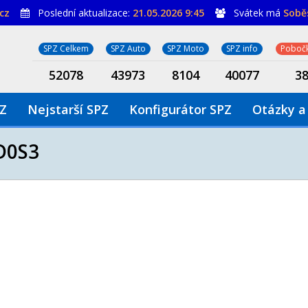
cz
Poslední aktualizace:
21.05.2026 9:45
Svátek má
Sobě
SPZ Celkem
SPZ Auto
SPZ Moto
SPZ info
Pobočk
52078
43973
8104
40077
3
PZ
Nejstarší SPZ
Konfigurátor SPZ
Otázky a
D0S3