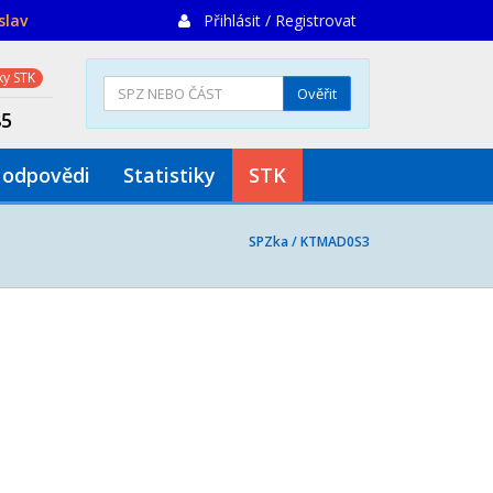
slav
Přihlásit / Registrovat
y STK
Ověřit
85
 odpovědi
Statistiky
STK
SPZka /
KTMAD0S3