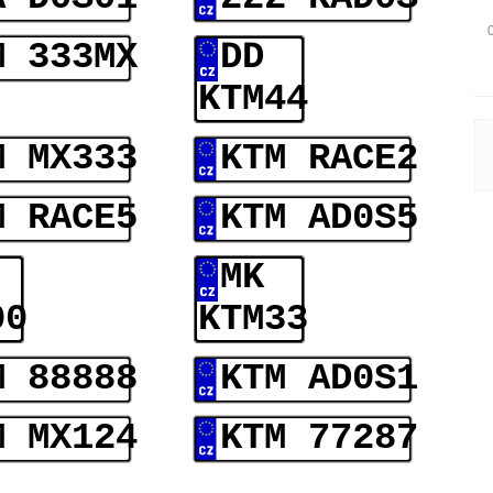
M 333MX
DD
KTM44
M MX333
KTM RACE2
M RACE5
KTM AD0S5
MK
00
KTM33
M 88888
KTM AD0S1
M MX124
KTM 77287