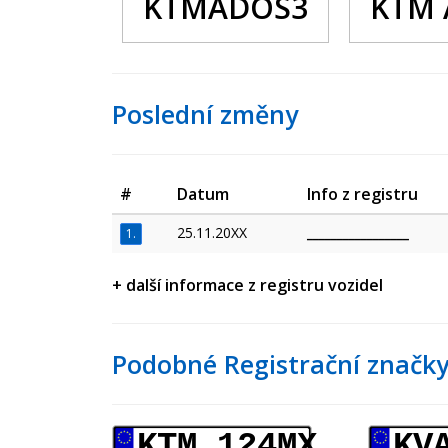
KTMADOS3
KTM 
Poslední změny
#
Datum
Info z registru
25.11.20XX
_________________
1.
+ další informace z registru vozidel
Podobné Registrační značky
KTM 124MX
KV