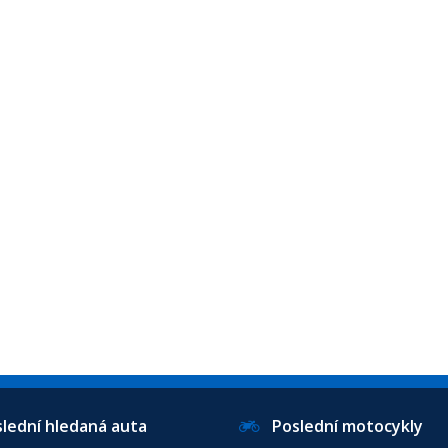
ední hledaná auta
Poslední motocykly