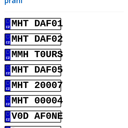
přání
MHT DAF01
MHT DAF02
MMH T0URS
MHT DAF05
MHT 20007
MHT 00004
V0D AF0NE