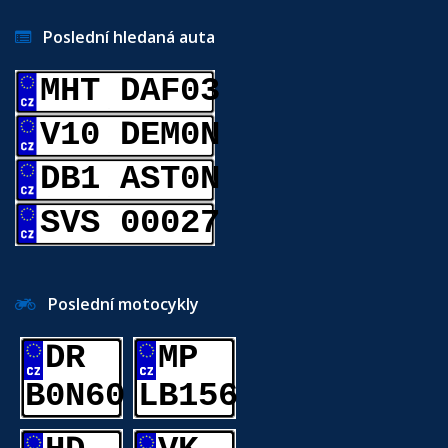
Poslední hledaná auta
MHT DAF03
V10 DEM0N
DB1 AST0N
SVS 00027
Poslední motocykly
DR
MP
B0N60
LB156