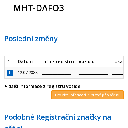
MHT-DAFO3
Poslední změny
#
Datum
Info z registru
Vozidlo
Lokalit
12.07.20XX
_________________
_________________
_________
1.
+ další informace z registru vozidel
Pro více informací je nutné přihlášení.
Podobné Registrační značky na