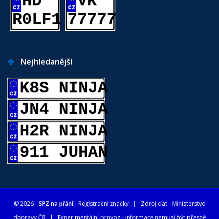
HD
VK
R0LF1
77777
Nejhledanější
K8S NINJA
JN4 NINJA
H2R NINJA
911 JUHAN
© 2026 -
SPZ na přání
- Registrační značky
| Zdroj dat -
Ministerstvo
dopravy ČR
| Experimentální provoz - informace nemusí být přesné