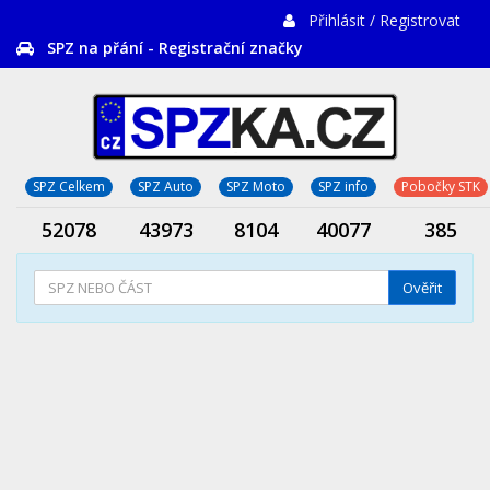
Přihlásit / Registrovat
SPZ na přání - Registrační značky
SPZ Celkem
SPZ Auto
SPZ Moto
SPZ info
Pobočky STK
52078
43973
8104
40077
385
Ověřit