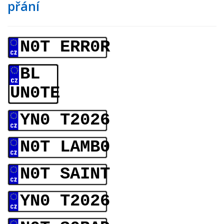
přání
N0T ERR0R
BL
UN0TE
YN0 T2026
N0T LAMB0
N0T SAINT
YN0 T2026