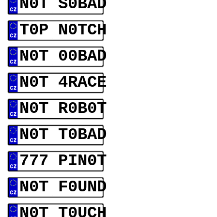
N0T S0BAD
T0P N0TCH
N0T 00BAD
N0T 4RACE
N0T R0B0T
N0T T0BAD
777 PIN0T
N0T F0UND
N0T T0UCH