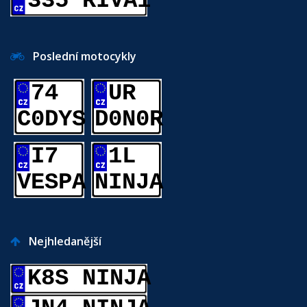
335 RIVA1
Poslední motocykly
74
UR
C0DYS
D0N0R
I7
1L
VESPA
NINJA
Nejhledanější
K8S NINJA