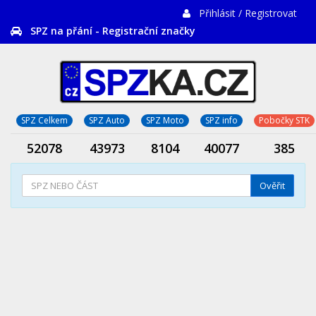
Přihlásit / Registrovat
SPZ na přání - Registrační značky
SPZ Celkem
SPZ Auto
SPZ Moto
SPZ info
Pobočky STK
52078
43973
8104
40077
385
Ověřit