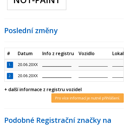
Poslední změny
#
Datum
Info z registru
Vozidlo
Lokalit
20.06.20XX
_________________
_________________
_________
1.
20.06.20XX
_________________
_________________
_________
2.
+ další informace z registru vozidel
Pro více informací je nutné přihlášení.
Podobné Registrační značky na