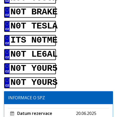
N0T BRAKE
N0T TESLA
ITS N0TME
N0T LE6AL
N0T Y0UR5
N0T Y0URS
INFORMACE O SPZ
Datum rezervace
20.06.2025