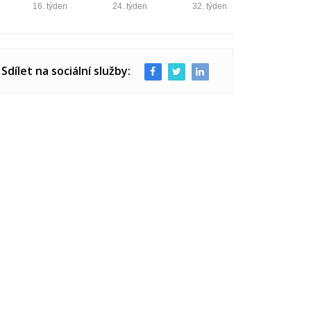
16. týden
24. týden
32. týden
Sdílet na sociální služby: