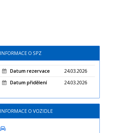
INFORMACE O SPZ
Datum rezervace
24.03.2026
Datum přidělení
24.03.2026
INFORMACE O VOZIDLE