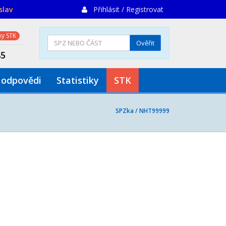
slav
Přihlásit / Registrovat
y STK
Ověřit
85
 odpovědi
Statistiky
STK
SPZka /
NHT99999