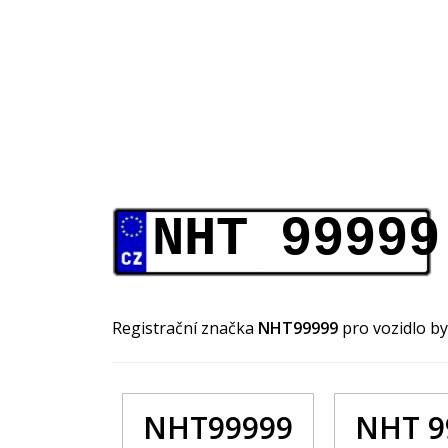
NHT 99999
Registrační značka
NHT99999
pro vozidlo b
NHT99999
NHT 9