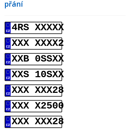
přání
4RS XXXXX
XXX XXXX2
XXB 0SSXX
XXS 10SXX
XXX XXX28
XXX X2500
XXX XXX28