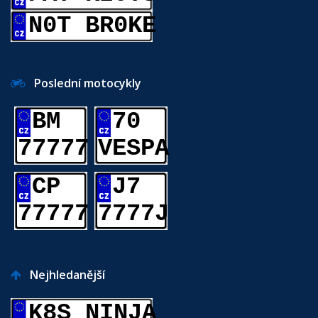
N0T BR0KE
Poslední motocykly
BM
70
77777
VESPA
CP
J7
77777
7777J
Nejhledanější
K8S NINJA