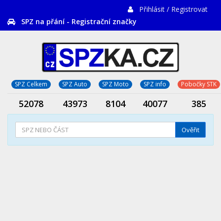
Přihlásit / Registrovat
SPZ na přání - Registrační značky
SPZ Celkem
SPZ Auto
SPZ Moto
SPZ info
Pobočky STK
52078
43973
8104
40077
385
Ověřit