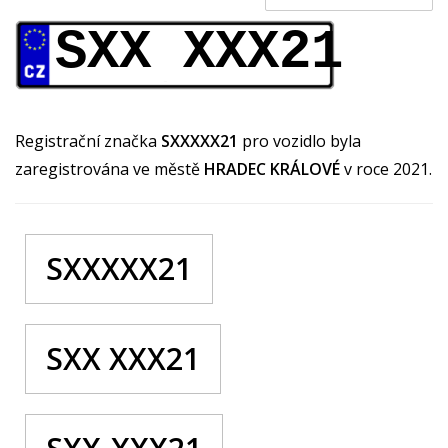
SXX XXX21
Registrační značka
SXXXXX21
pro vozidlo byla
zaregistrována ve městě
HRADEC KRÁLOVÉ
v roce 2021.
SXXXXX21
SXX XXX21