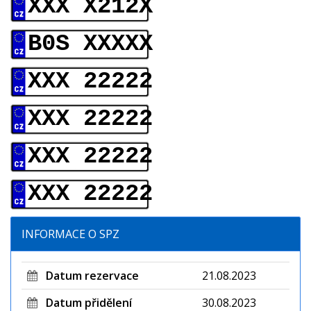
XXX X212X
B0S XXXXX
XXX 22222
XXX 22222
XXX 22222
XXX 22222
INFORMACE O SPZ
Datum rezervace
21.08.2023
Datum přidělení
30.08.2023