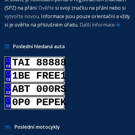
(SPZ) na přání.
Ověřte
si svoji značku na přání nebo si
vytvořte novou
. Informace jsou pouze orientační a vždy
si je ověřte na příslušném úřadu.
Další informace
Poslední hledaná auta
TAI 88888
1BE FREE1
ABT 000RS
0P0 PEPEK
Poslední motocykly