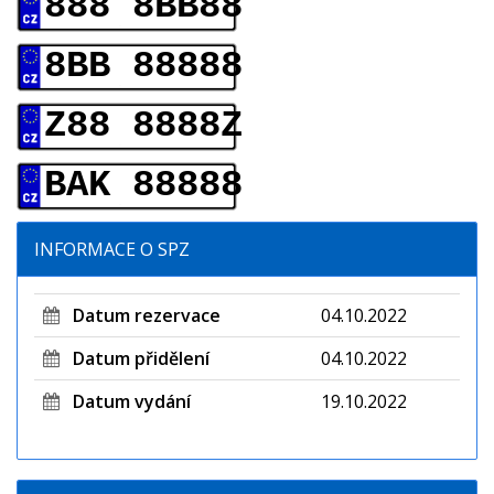
888 8BB88
8BB 88888
Z88 8888Z
BAK 88888
INFORMACE O SPZ
Datum rezervace
04.10.2022
Datum přidělení
04.10.2022
Datum vydání
19.10.2022