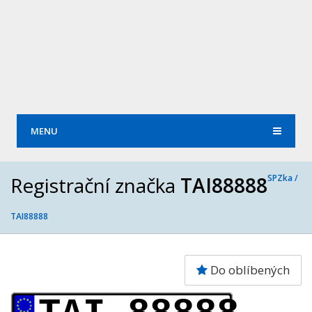
MENU
Registrační značka
TAI88888
SPZka /
TAI88888
Do oblíbených