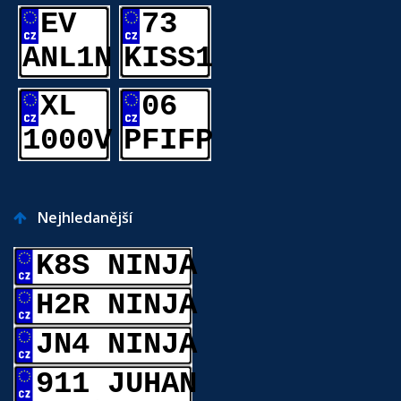
EV
73
ANL1N
KISS1
XL
06
1000V
PFIFP
Nejhledanější
K8S NINJA
H2R NINJA
JN4 NINJA
911 JUHAN