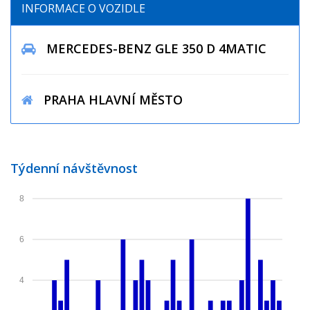
INFORMACE O VOZIDLE
MERCEDES-BENZ GLE 350 D 4MATIC
PRAHA HLAVNÍ MĚSTO
Týdenní návštěvnost
8
6
4