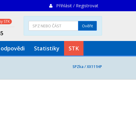
Přihlásit / Registrovat
y STK
Ověřit
85
 odpovědi
Statistiky
STK
SPZka /
XX111HP