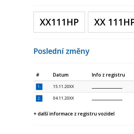
XX111HP
XX 111H
Poslední změny
#
Datum
Info z registru
15.11.20XX
_________________
1.
04.11.20XX
_________________
2.
+ další informace z registru vozidel