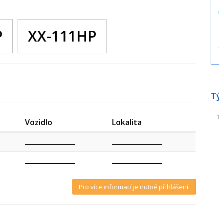
P
XX-111HP
T
Vozidlo
Lokalita
_________________
_________________
_________________
_________________
Pro více informací je nutné přihlášení.