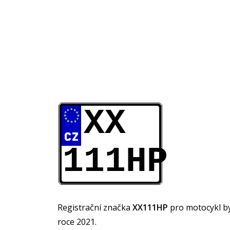
XX
111HP
Registrační značka
XX111HP
pro motocykl b
roce 2021.