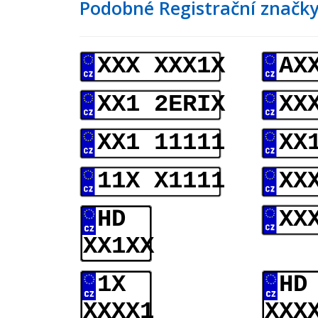
Podobné Registrační značky
XXX XXX1X
AX
XX1 2ERIX
XX
XX1 11111
XX
11X X1111
XX
HD
XX
XX1XX
1X
HD
XXXX1
XXX