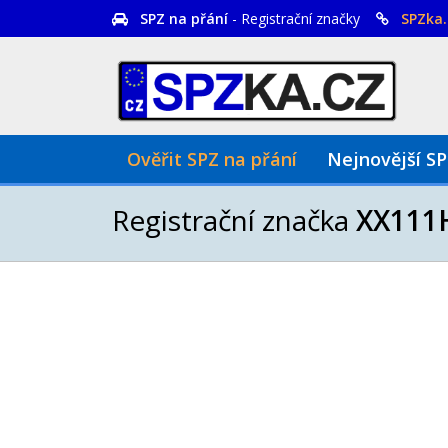
SPZ na přání
- Registrační značky
SPZka.
Ověřit SPZ na přání
Nejnovější S
Registrační značka
XX111