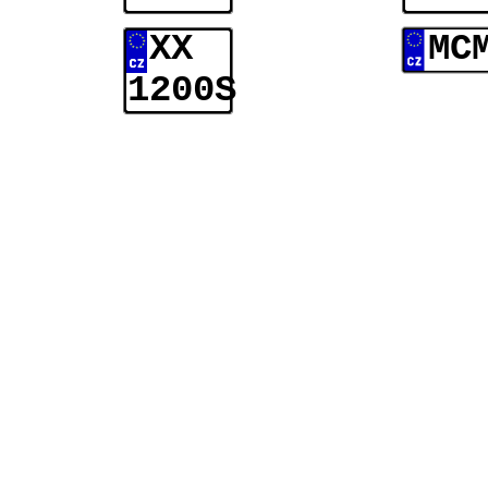
XX
MC
1200S