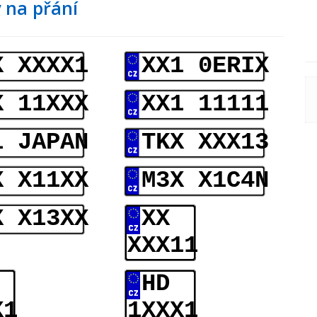
 na přání
X XXXX1
XX1 0ERIX
X 11XXX
XX1 11111
1 JAPAN
TKX XXX13
X X11XX
M3X X1C4N
X X13XX
XX
XXX11
HD
X1
1XXX1