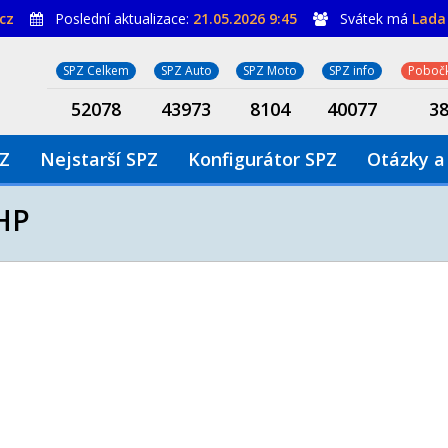
cz
Poslední aktualizace:
21.05.2026 9:45
Svátek má
Lada
SPZ Celkem
SPZ Auto
SPZ Moto
SPZ info
Pobočk
52078
43973
8104
40077
3
PZ
Nejstarší SPZ
Konfigurátor SPZ
Otázky a
HP