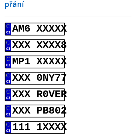
přání
AM6 XXXXX
XXX XXXX8
MP1 XXXXX
XXX 0NY77
XXX R0VER
XXX PB802
111 1XXXX