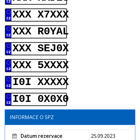
XXX X7XXX
XXX R0YAL
XXX SEJ0X
XXX 5XXXX
I0I XXXXX
I0I 0X0X0
INFORMACE O SPZ
Datum rezervace
25.09.2023