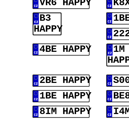
VR6 HAPPY
K8
B3
1B
HAPPY
22
4BE HAPPY
1M
HAP
2BE HAPPY
S0
1BE HAPPY
BE
8IM HAPPY
I4