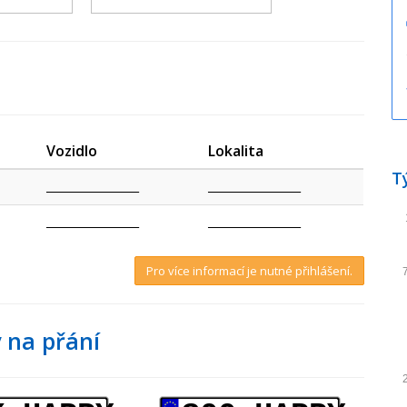
Vozidlo
Lokalita
T
_________________
_________________
_________________
_________________
Pro více informací je nutné přihlášení.
 na přání