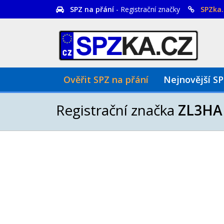
SPZ na přání
- Registrační značky
SPZka.
Ověřit SPZ na přání
Nejnovější S
Registrační značka
ZL3HA