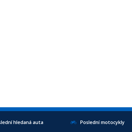
ední hledaná auta
Poslední motocykly