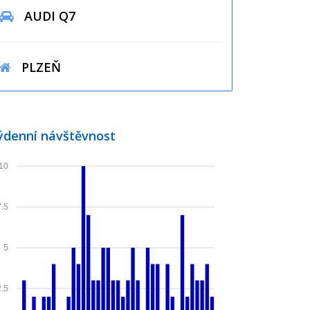
AUDI Q7
PLZEŇ
ýdenní návštěvnost
10
7.5
5
2.5