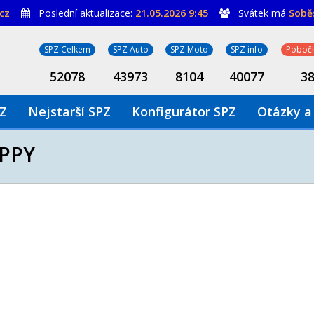
cz
Poslední aktualizace:
21.05.2026 9:45
Svátek má
Sobě
SPZ Celkem
SPZ Auto
SPZ Moto
SPZ info
Pobočk
52078
43973
8104
40077
3
PZ
Nejstarší SPZ
Konfigurátor SPZ
Otázky a
PPY