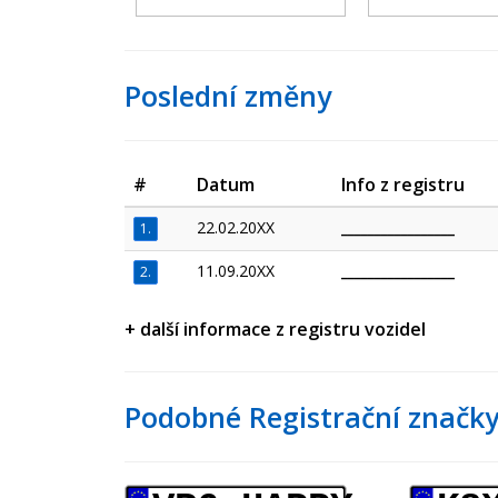
Poslední změny
#
Datum
Info z registru
22.02.20XX
_________________
1.
11.09.20XX
_________________
2.
+ další informace z registru vozidel
Podobné Registrační značky