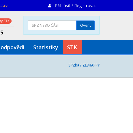
slav
Přihlásit / Registrovat
y STK
Ověřit
85
 odpovědi
Statistiky
STK
SPZka /
ZL3HAPPY