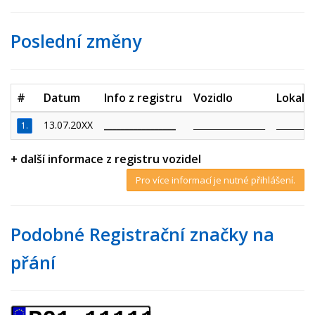
Poslední změny
#
Datum
Info z registru
Vozidlo
Lokalit
13.07.20XX
_________________
_________________
_________
1.
+ další informace z registru vozidel
Pro více informací je nutné přihlášení.
Podobné Registrační značky na
přání