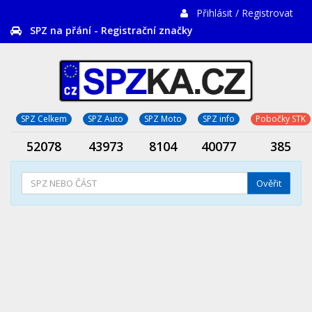
Přihlásit / Registrovat
SPZ na přání - Registrační značky
SPZ Celkem
SPZ Auto
SPZ Moto
SPZ info
Pobočky STK
52078
43973
8104
40077
385
Ověřit