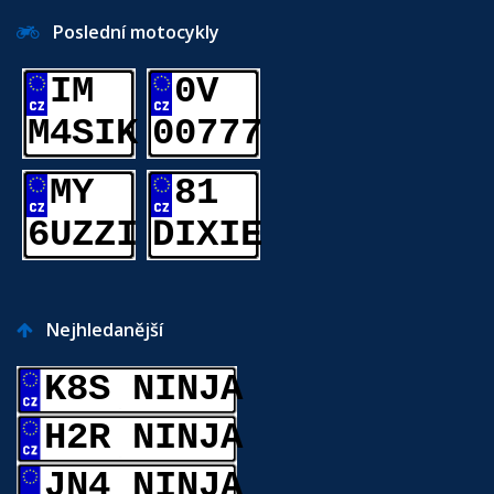
Poslední motocykly
IM
0V
M4SIK
00777
MY
81
6UZZI
DIXIE
Nejhledanější
K8S NINJA
H2R NINJA
JN4 NINJA