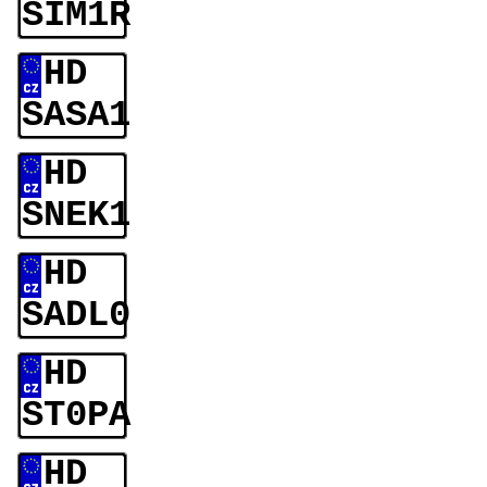
SIM1R
HD
SASA1
HD
SNEK1
HD
SADL0
HD
ST0PA
HD