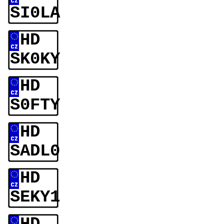
SI0LA
HD
SK0KY
HD
S0FTY
HD
SADL0
HD
SEKY1