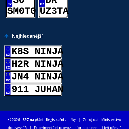
S0
DR
SM0T0
UZ3TA
Nejhledanější
K8S NINJA
H2R NINJA
JN4 NINJA
911 JUHAN
© 2026 -
SPZ na přání
- Registrační značky
| Zdroj dat -
Ministerstvo
dopravy ČR
| Experimentální provoz - informace nemusí být přesné