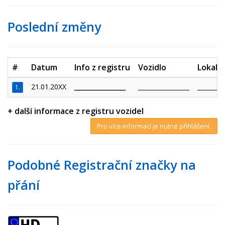
Poslední změny
#
Datum
Info z registru
Vozidlo
Lokalit
21.01.20XX
_________________
_________________
_________
1.
+ další informace z registru vozidel
Pro více informací je nutné přihlášení.
Podobné Registrační značky na
přání