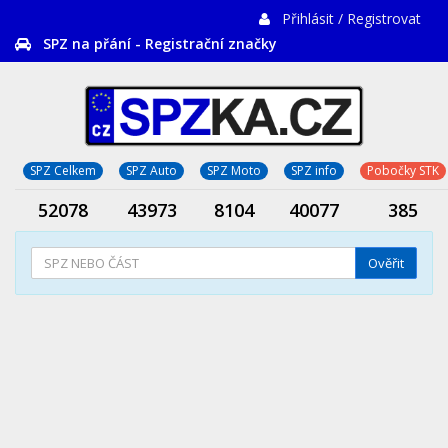
Přihlásit / Registrovat
SPZ na přání - Registrační značky
SPZ Celkem
SPZ Auto
SPZ Moto
SPZ info
Pobočky STK
52078
43973
8104
40077
385
Ověřit