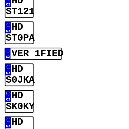
HD
ST121
HD
ST0PA
VER 1FIED
HD
S0JKA
HD
SK0KY
HD