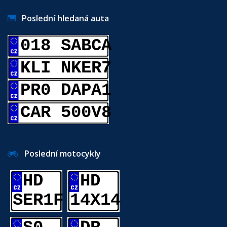
Poslední hledaná auta
018 SABCA
KLI NKER7
PR0 DAPA1
CAR 500V8
Poslední motocykly
HD
HD
SER1F
14X14