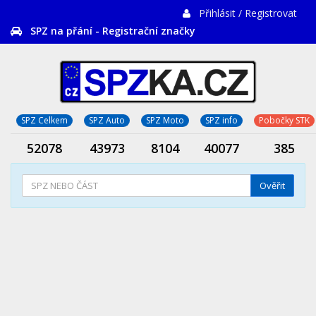
Přihlásit / Registrovat
SPZ na přání - Registrační značky
SPZ Celkem
SPZ Auto
SPZ Moto
SPZ info
Pobočky STK
52078
43973
8104
40077
385
Ověřit