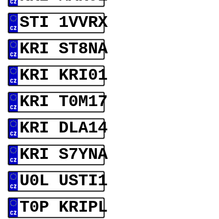
STI 1VVRX
KRI ST8NA
KRI KRI01
KRI T0M17
KRI DLA14
KRI S7YNA
U0L USTI1
T0P KRIPL