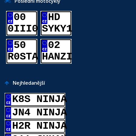
Poslední motocykly
00
HD
0III0
SYKY1
50
02
R0STA
HANZI
Nejhledanější
K8S NINJA
JN4 NINJA
H2R NINJA