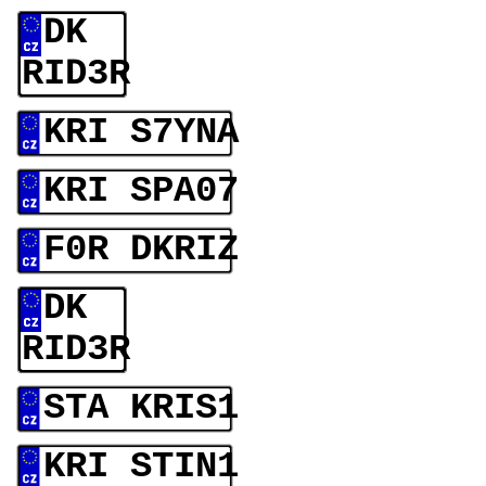
DK
RID3R
KRI S7YNA
KRI SPA07
F0R DKRIZ
DK
RID3R
STA KRIS1
KRI STIN1