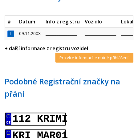
#
Datum
Info z registru
Vozidlo
Lokalit
09.11.20XX
_________________
_________________
_________
1.
+ další informace z registru vozidel
Pro více informací je nutné přihlášení.
Podobné Registrační značky na
přání
112 KRIMI
KRI MAR01