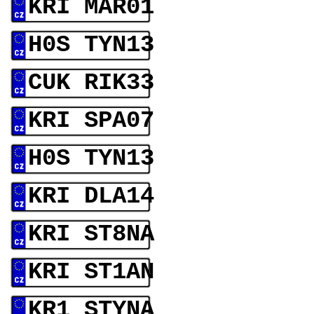
KRI MAR01
H0S TYN13
CUK RIK33
KRI SPA07
H0S TYN13
KRI DLA14
KRI ST8NA
KRI ST1AN
KR1 STYNA