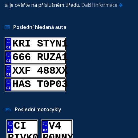
si je ověřte na příslušném úřadu.
Další informace
Poslední hledaná auta
KRI STYN1
666 RUZA1
XXF 488XX
HAS T0P03
Poslední motocykly
CI
V4
PIVK0
P0NNY