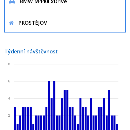
BMW M440i xDrive
PROSTĚJOV
Týdenní návštěvnost
8
6
4
2