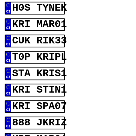
H0S TYNEK
KRI MAR01
CUK RIK33
T0P KRIPL
STA KRIS1
KRI STIN1
KRI SPA07
888 JKRIZ