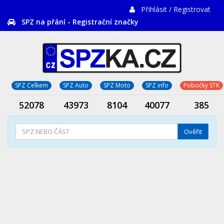
Přihlásit / Registrovat
SPZ na přání - Registrační značky
SPZ Celkem
SPZ Auto
SPZ Moto
SPZ info
Pobočky STK
52078
43973
8104
40077
385
Ověřit