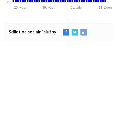
0
25. týden
39. týden
51. týden
11. týden
Sdílet na sociální služby: