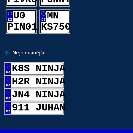
U0
MN
PIN01
KS750
Nejhledanější
K8S NINJA
H2R NINJA
JN4 NINJA
911 JUHAN