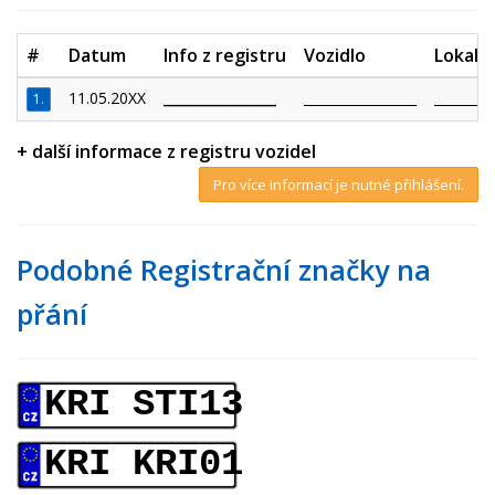
#
Datum
Info z registru
Vozidlo
Lokalit
11.05.20XX
_________________
_________________
_________
1.
+ další informace z registru vozidel
Pro více informací je nutné přihlášení.
Podobné Registrační značky na
přání
KRI STI13
KRI KRI01